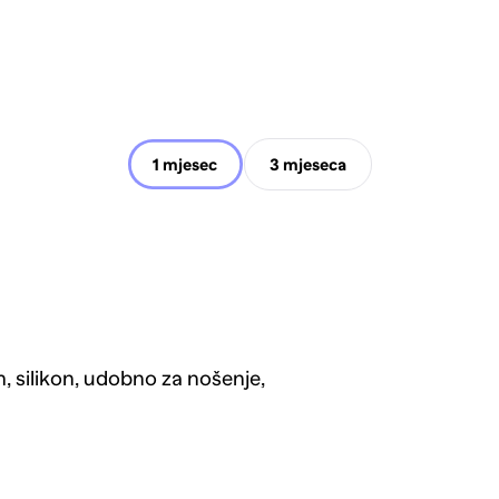
1 mjesec
3 mjeseca
 silikon, udobno za nošenje,