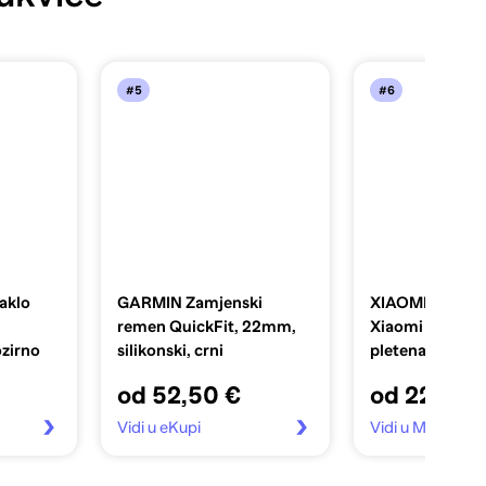
#5
#6
aklo
GARMIN Zamjenski
XIAOMI Narukvi
remen QuickFit, 22mm,
Xiaomi Smart B
zirno
silikonski, crni
pletena, žuta
od 52,50 €
od 22,00 
Vidi u eKupi
Vidi u Moj-toner