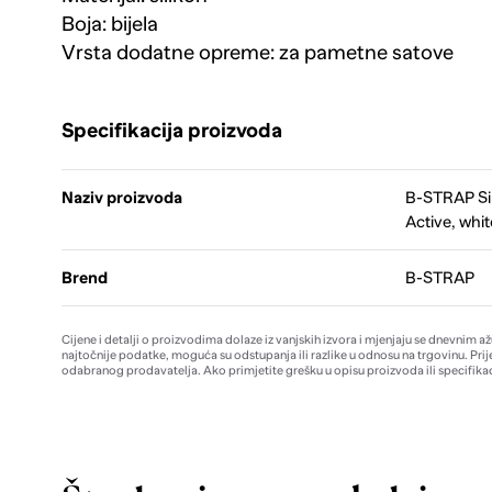
Boja: bijela
Vrsta dodatne opreme: za pametne satove
Specifikacija proizvoda
Naziv proizvoda
B-STRAP Sil
Active, whit
Brend
B-STRAP
Cijene i detalji o proizvodima dolaze iz vanjskih izvora i mjenjaju se dnevnim a
najtočnije podatke, moguća su odstupanja ili razlike u odnosu na trgovinu. Prij
odabranog prodavatelja. Ako primjetite grešku u opisu proizvoda ili specifikac