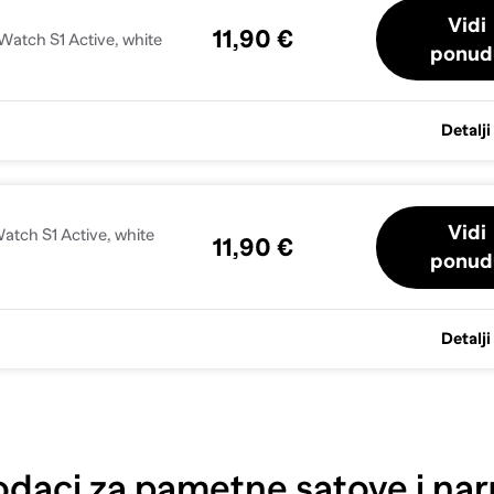
Vidi
11,90 €
Watch S1 Active, white
ponud
Detalji
Vidi
atch S1 Active, white
11,90 €
ponud
Detalji
daci za pametne satove i nar