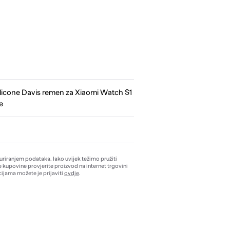
icone Davis remen za Xiaomi Watch S1
e
žuriranjem podataka. Iako uvijek težimo pružiti
e kupovine provjerite proizvod na internet trgovini
ijama možete je prijaviti
ovdje
.