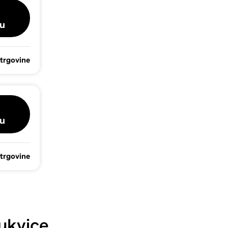
u
 trgovine
u
 trgovine
ukvice