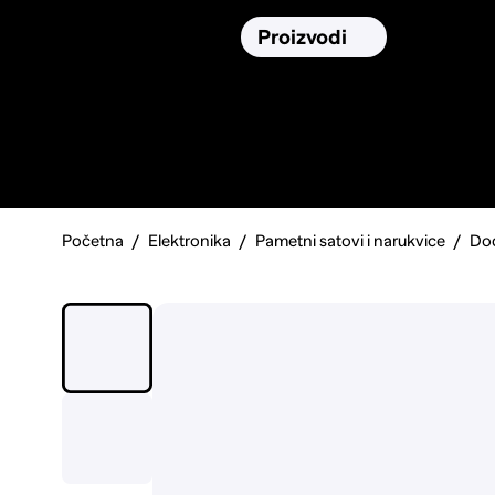
Osiguranja
Proizvodi
Namirnic
Pronađi, usporedi i donesi
najbolju
odluku o kupnji.
Početna
Elektronika
Pametni satovi i narukvice
Dod