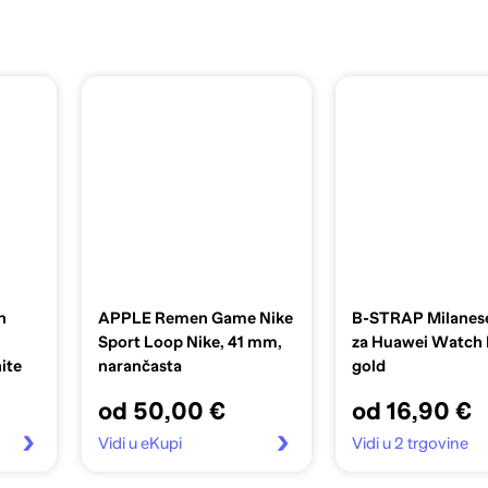
n
APPLE Remen Game Nike
B-STRAP Milanes
Sport Loop Nike, 41 mm,
za Huawei Watch F
ite
narančasta
gold
od 50,00 €
od 16,90 €
Vidi u eKupi
Vidi u 2 trgovine