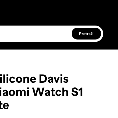
Pretraži
licone Davis
iaomi Watch S1
te