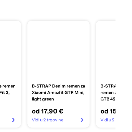
e remen
B-STRAP Denim remen za
B-STRAP Leath
it 3,
Xiaomi Amazfit GTR Mini,
remen za Huaw
light green
GT2 42mm, san
od 17,90 €
od 15,90 
Vidi u 2 trgovine
Vidi u 2 trgovin