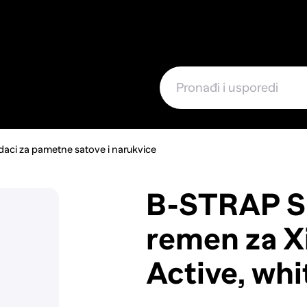
e
aci za pametne satove i narukvice
B-STRAP Si
remen za X
Active, whi