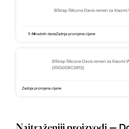
BStrap Silicone Davis remen za Xiaomi 
1 -14
radnih dana
Zadnja promjena cijene
BStrap Silicone Davis remen za Xiaomi W
(SSG008C0813)
Zadnja promjena cijene
— Do
Najtraženiji proizvodi