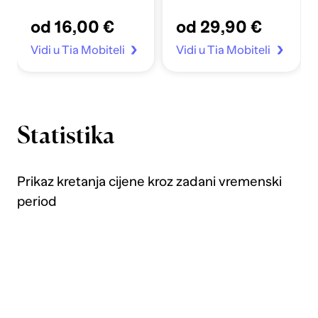
Apple Sata 4-7/SE
od 16,00 €
od 29,90 €
40/41mm prozirno
Vidi u Tia Mobiteli
Vidi u Tia Mobiteli
Statistika
Prikaz kretanja cijene kroz zadani vremenski
period