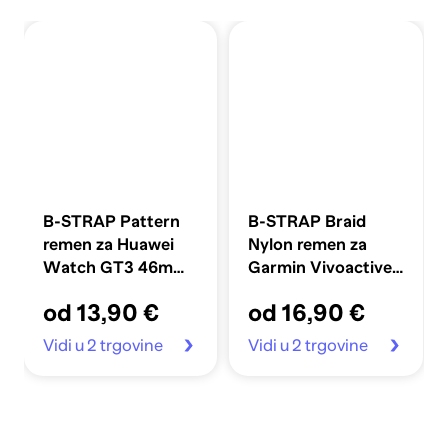
B-STRAP Pattern
B-STRAP Braid
remen za Huawei
Nylon remen za
Watch GT3 46mm,
Garmin Vivoactive
purple
5, blue white
od 13,90 €
od 16,90 €
Vidi u 2 trgovine
Vidi u 2 trgovine