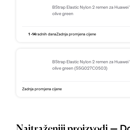
BStrap Elastic Nylon 2 remen za Huaw
olive green
1 -14
radnih dana
Zadnja promjena cijene
BStrap Elastic Nylon 2 remen za Huaw
olive green (SSG027C0503)
Zadnja promjena cijene
— Do
Najtraženiji proizvodi