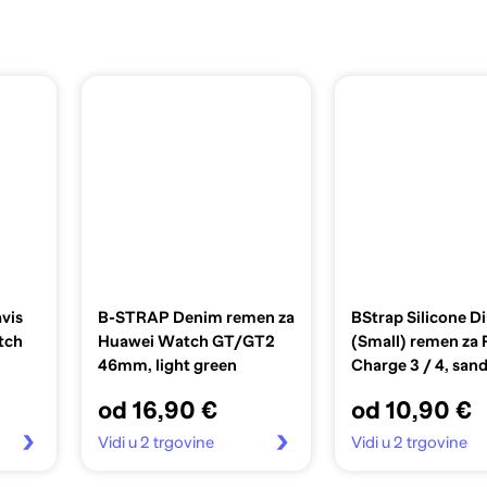
vis
B-STRAP Denim remen za
BStrap Silicone 
tch
Huawei Watch GT/GT2
(Small) remen za F
46mm, light green
Charge 3 / 4, sand
od 16,90 €
od 10,90 €
Vidi u 2 trgovine
Vidi u 2 trgovine