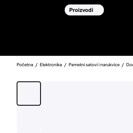
Osiguranja
Proizvodi
Namirnic
Pronađi, usporedi i donesi
najbolju
odluku o kupnji.
Početna
Elektronika
Pametni satovi i narukvice
Dod