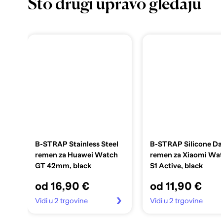
Što drugi upravo gledaju
B-STRAP Stainless Steel
B-STRAP Silicone Da
remen za Huawei Watch
remen za Xiaomi Wa
GT 42mm, black
S1 Active, black
od 16,90 €
od 11,90 €
Vidi u 2 trgovine
Vidi u 2 trgovine