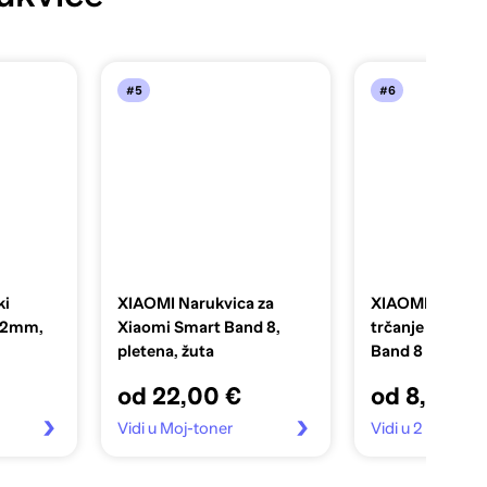
#5
#6
ki
XIAOMI Narukvica za
XIAOMI Privjes
 22mm,
Xiaomi Smart Band 8,
trčanje Xiaomi
pletena, žuta
Band 8
od 22,00 €
od 8,55 €
Vidi u Moj-toner
Vidi u 2 trgovin