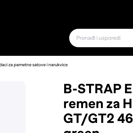
e
aci za pametne satove i narukvice
B-STRAP El
remen za 
GT/GT2 46