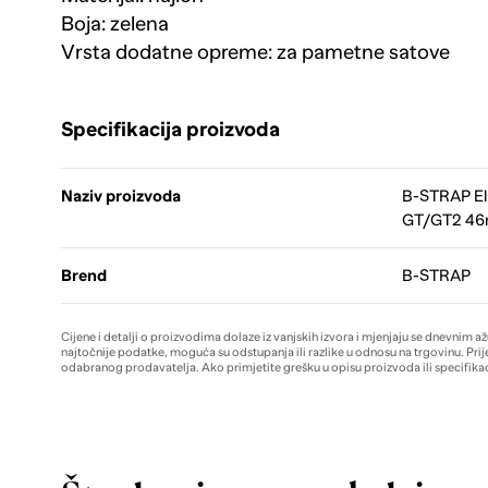
Boja: zelena
Vrsta dodatne opreme: za pametne satove
Specifikacija proizvoda
Naziv proizvoda
B-STRAP El
GT/GT2 46m
Brend
B-STRAP
Cijene i detalji o proizvodima dolaze iz vanjskih izvora i mjenjaju se dnevnim a
najtočnije podatke, moguća su odstupanja ili razlike u odnosu na trgovinu. Prij
odabranog prodavatelja. Ako primjetite grešku u opisu proizvoda ili specifikac