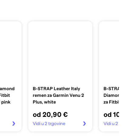
Diamond
B-STRAP Leather Italy
B-STRAP Silic
itbit
remen za Garmin Venu 2
Diamond (Smal
 pink
Plus, white
za Fitbit Charge
od 20,90 €
od 10,90 
Vidi u 2 trgovine
Vidi u 2 trgovin