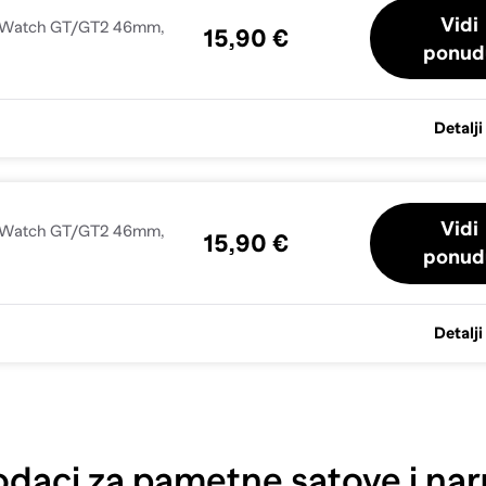
Vidi
ei Watch GT/GT2 46mm,
15,90 €
ponud
Detalji
Vidi
ei Watch GT/GT2 46mm,
15,90 €
ponud
Detalji
daci za pametne satove i nar