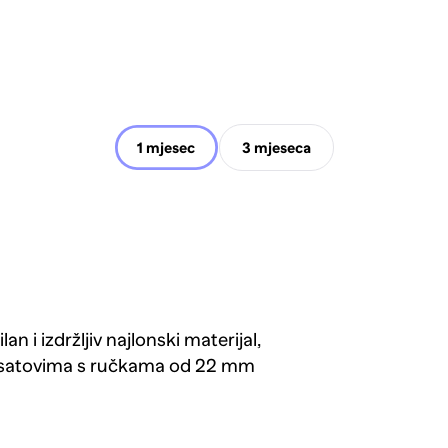
1 mjesec
3 mjeseca
n i izdržljiv najlonski materijal,
im satovima s ručkama od 22 mm