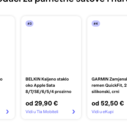
#3
#4
lo
BELKIN Kaljeno staklo
GARMIN Zamjens
oko Apple Sata
remen QuickFit,
8/7/SE/6/5/4 prozirno
silikonski, crni
od 29,90 €
od 52,50 €
Vidi u Tia Mobiteli
Vidi u eKupi