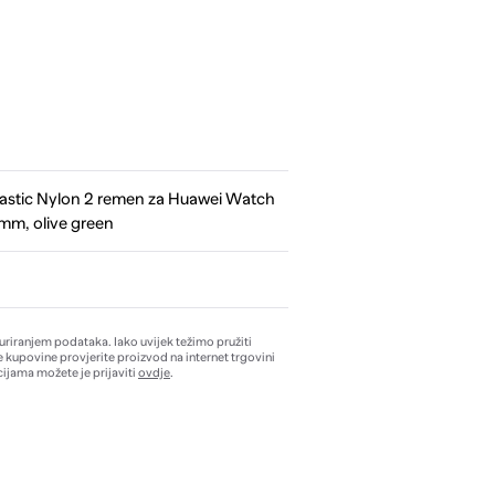
astic Nylon 2 remen za Huawei Watch
m, olive green
žuriranjem podataka. Iako uvijek težimo pružiti
e kupovine provjerite proizvod na internet trgovini
ijama možete je prijaviti
ovdje
.