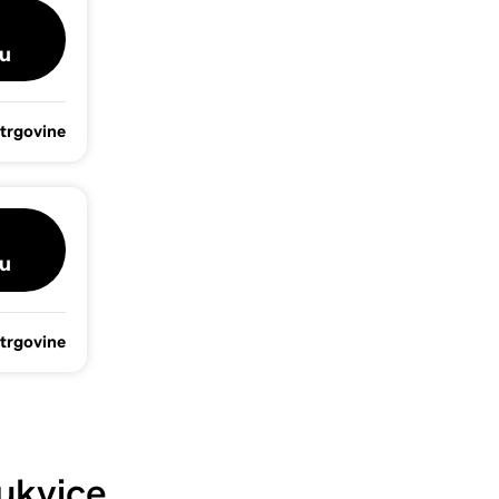
u
 trgovine
u
 trgovine
ukvice