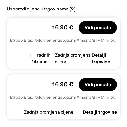
Usporedi cijene u trgovinama (2)
16,90 €
Vidi ponudu
BStrap Braid Nylon remen za Xiaomi Amazfit GTR Mini, blue white
1
radnih
Zadnja promjena
Detalji
-14
dana
cijene
trgovine
16,90 €
Vidi ponudu
BStrap Braid Nylon remen za Xiaomi Amazfit GTR Mini, blue white
Zadnja promjena cijene
Detalji trgovine