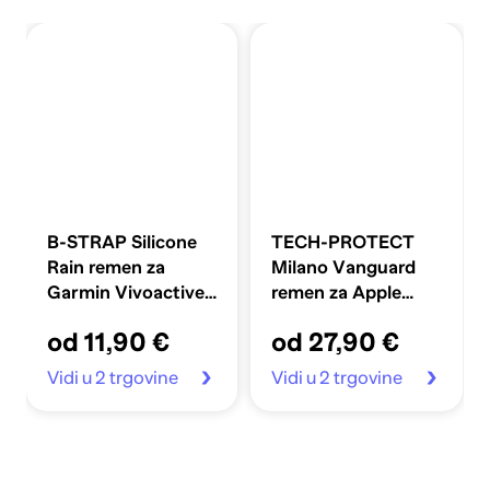
B-STRAP Silicone
TECH-PROTECT
Rain remen za
Milano Vanguard
Garmin Vivoactive
remen za Apple
5, dark gray
Watch
od 11,90 €
od 27,90 €
44/45/46/49 mm,
titanium
Vidi u 2 trgovine
Vidi u 2 trgovine