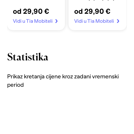
Apple Sata 4-7/SE
crno
od 29,90 €
od 29,90 €
40/41mm prozirno
Vidi u Tia Mobiteli
Vidi u Tia Mobiteli
Statistika
Prikaz kretanja cijene kroz zadani vremenski
period