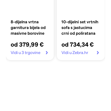
8-dijelna vrtna
10-dijelni set vrtnih
garnitura bijela od
sofa s jastucima
masivne borovine
crni od poliratana
od 379,99 €
od 734,34 €
Vidi u 3 trgovine
Vidi u Zebra.hr