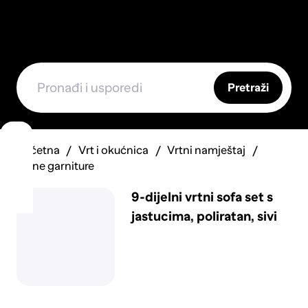
Pretraži
Početna
Vrt i okućnica
Vrtni namještaj
Vrtne garniture
9-dijelni vrtni sofa set s
jastucima, poliratan, sivi