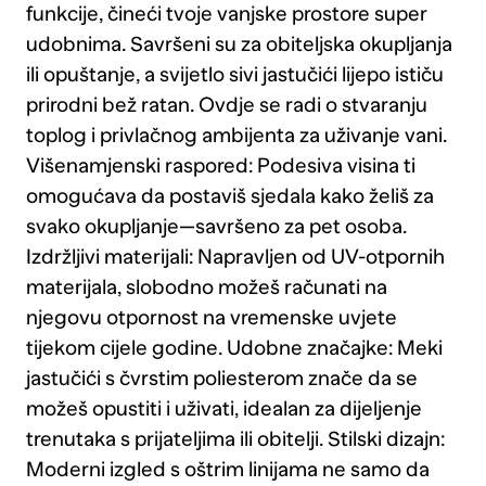
funkcije, čineći tvoje vanjske prostore super
udobnima. Savršeni su za obiteljska okupljanja
ili opuštanje, a svijetlo sivi jastučići lijepo ističu
prirodni bež ratan. Ovdje se radi o stvaranju
toplog i privlačnog ambijenta za uživanje vani.
Višenamjenski raspored: Podesiva visina ti
omogućava da postaviš sjedala kako želiš za
svako okupljanje—savršeno za pet osoba.
Izdržljivi materijali: Napravljen od UV-otpornih
materijala, slobodno možeš računati na
njegovu otpornost na vremenske uvjete
tijekom cijele godine. Udobne značajke: Meki
jastučići s čvrstim poliesterom znače da se
možeš opustiti i uživati, idealan za dijeljenje
trenutaka s prijateljima ili obitelji. Stilski dizajn:
Moderni izgled s oštrim linijama ne samo da