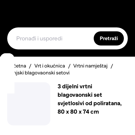
Pretraži
Početna
Vrt i okućnica
Vrtni namještaj
Vanjski blagovaonski setovi
3 dijelni vrtni
blagovaonski set
svjetlosivi od poliratana,
80 x 80 x 74 cm