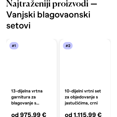
—
Najtraženiji proizvodi
Vanjski blagovaonski
setovi
#1
#2
13-dijelna vrtna
10-dijelni vrtni set
garnitura za
za objedovanje s
blagovanje s
jastučićima, crni
jastučićima
od 975,99 €
od 1.115,99 €
antracitna