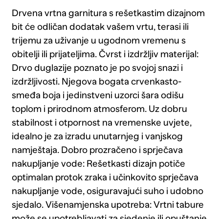
Drvena vrtna garnitura s rešetkastim dizajnom
bit će odličan dodatak vašem vrtu, terasi ili
trijemu za uživanje u ugodnom vremenu s
obitelji ili prijateljima. Čvrst i izdržljiv materijal:
Drvo duglazije poznato je po svojoj snazi i
izdržljivosti. Njegova bogata crvenkasto-
smeđa boja i jedinstveni uzorci šara odišu
toplom i prirodnom atmosferom. Uz dobru
stabilnost i otpornost na vremenske uvjete,
idealno je za izradu unutarnjeg i vanjskog
namještaja. Dobro prozračeno i sprječava
nakupljanje vode: Rešetkasti dizajn potiče
optimalan protok zraka i učinkovito sprječava
nakupljanje vode, osiguravajući suho i udobno
sjedalo. Višenamjenska upotreba: Vrtni tabure
može se upotrebljavati za sjedenje ili opuštanje