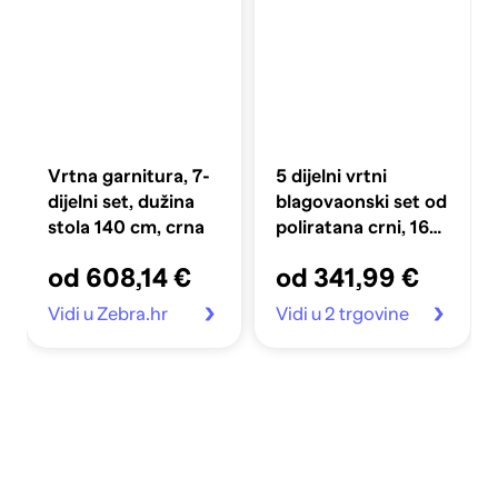
Vrtna garnitura, 7-
5 dijelni vrtni
dijelni set, dužina
blagovaonski set od
stola 140 cm, crna
poliratana crni, 160
x 80 x 74 cm
od 608,14 €
od 341,99 €
Vidi u Zebra.hr
Vidi u 2 trgovine