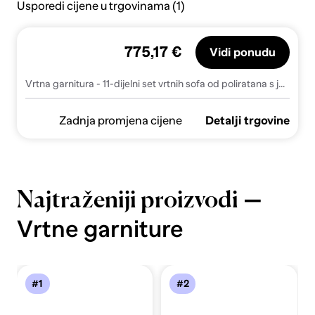
Usporedi cijene u trgovinama (1)
775,17 €
Vidi ponudu
Vrtna garnitura - 11-dijelni set vrtnih sofa od poliratana s jastucima sivi - Siva Sa stolom 1
Zadnja promjena cijene
Detalji trgovine
—
Najtraženiji proizvodi
Vrtne garniture
#1
#2