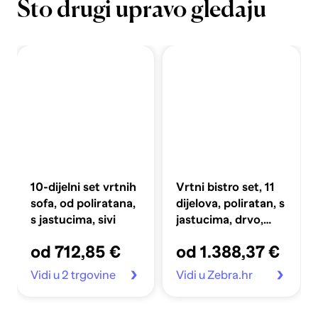
Što drugi upravo gledaju
10-dijelni set vrtnih
Vrtni bistro set, 11
sofa, od poliratana,
dijelova, poliratan, s
s jastucima, sivi
jastucima, drvo,
siva, 11 kom
od 712,85 €
od 1.388,37 €
Vidi u 2 trgovine
Vidi u Zebra.hr