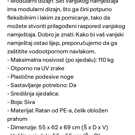
- Modularni dizajn: Set vanjskog namještaja
ima modularni dizajn, što ga čini potpuno
fleksibilnim i lakim za pomicanje, tako da
možete stvoriti prilagođeni raspored vanjskog
namještaja. Dobro je znati: Kako bi vaš vanjski
namještaj ostao lijep, preporučujemo da ga
zaštitite vodootpornom navlakom.
- Maksimalna nosivost (po sjedalu): 110 kg
- Otporno na UV zrake
- Plastične podesive noge
- Sastavljanje potrebno: Da
- Središnja sjedalica:
- Boja: Siva
- Materijal: Ratan od PE-a, čelik obložen
prahom
- Dimenzije: 55 x 62 x 69 cm (Š x D x V)