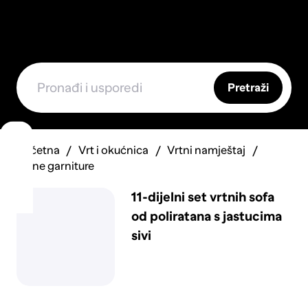
Pretraži
Početna
Vrt i okućnica
Vrtni namještaj
Vrtne garniture
11-dijelni set vrtnih sofa
od poliratana s jastucima
sivi