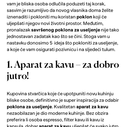
vam je bliska osoba odlučila poduzeti taj korak,
sasvim je razumljivo da novog vlasnika doma želite
iznenaditi i pokloniti mu koristan
poklon
koji će
uljepšati njegov novi životni prostor. Međutim,
pronalazak
savršenog poklona za useljenje
nije tako
jednostavan zadatak kao što se čini. Stoga vam u
nastavku donosimo 5 ideja što pokloniti za useljenje,
a koje će vam osigurati pozivnicu i na sljedeći tulum.
1. Aparat za kavu – za dobro
jutro!
Kupovina stvarčica koje će upotpuniti novu kuhinju
bliske osobe, definitivno je super inspiracija za odabir
poklona za useljenje
. Kvalitetan
aparat za kavu
nezaobilazan je dio moderne kuhinje. Bez obzira
preferira li osoba espresso, filter kavu ili kavu iz
kapsula, dobar
aparat za kavu
uljepšat će svako jutro