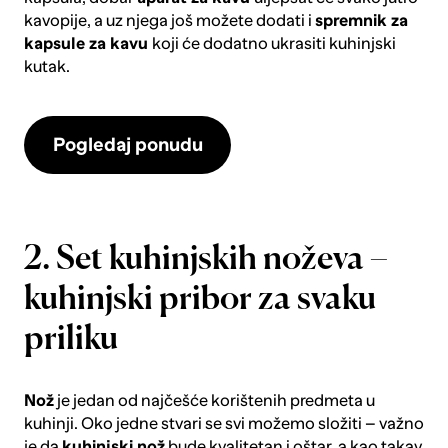
kavopije, a uz njega još možete dodati i
spremnik za
kapsule za kavu
koji će dodatno ukrasiti kuhinjski
kutak.
Pogledaj ponudu
2. Set kuhinjskih noževa –
kuhinjski pribor za svaku
priliku
Nož
je jedan od najčešće korištenih predmeta u
kuhinji. Oko jedne stvari se svi možemo složiti – važno
je da
kuhinjski nož
bude kvalitetan i oštar, a kao takav