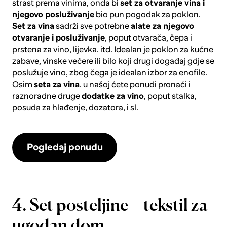
strast prema vinima, onda bi
set za otvaranje vina i
njegovo posluživanje
bio pun pogodak za poklon.
Set za vina
sadrži sve potrebne
alate za njegovo
otvaranje i posluživanje
, poput otvarača, čepa i
prstena za vino, lijevka, itd. Idealan je poklon za kućne
zabave, vinske večere ili bilo koji drugi događaj gdje se
poslužuje vino, zbog čega je idealan izbor za enofile.
Osim
seta za vina
, u našoj ćete ponudi pronaći i
raznoradne druge
dodatke za vino
, poput stalka,
posuda za hlađenje, dozatora, i sl.
Pogledaj ponudu
4. Set posteljine – tekstil za
ugodan dom