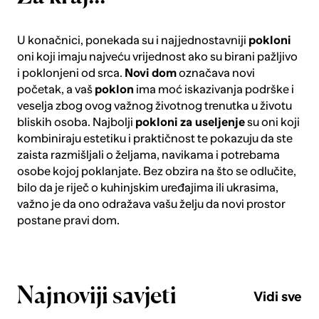
U konačnici, ponekada su i najjednostavniji
pokloni
oni koji imaju najveću vrijednost ako su birani pažljivo
i poklonjeni od srca.
Novi dom
označava novi
početak, a vaš
poklon
ima moć iskazivanja podrške i
veselja zbog ovog važnog životnog trenutka u životu
bliskih osoba. Najbolji
pokloni za useljenje
su oni koji
kombiniraju estetiku i praktičnost te pokazuju da ste
zaista razmišljali o željama, navikama i potrebama
osobe kojoj poklanjate. Bez obzira na što se odlučite,
bilo da je riječ o kuhinjskim uređajima ili ukrasima,
važno je da ono odražava vašu želju da novi prostor
postane pravi dom.
Najnoviji savjeti
Vidi sve