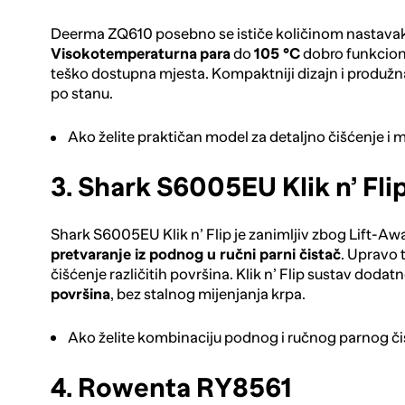
Deerma ZQ610
posebno se ističe količinom nastavaka
Visokotemperaturna
para
do
105 °C
dobro funkcioni
teško dostupna mjesta. Kompaktniji dizajn i produžn
po stanu.
Ako želite praktičan model za detaljno čišćenje i 
3. Shark S6005EU Klik n’ Fli
Shark S6005EU Klik n’ Flip
je zanimljiv zbog Lift-A
pretvaranje iz podnog u ručni parni čistač
. Upravo 
čišćenje različitih površina. Klik n’ Flip sustav dodat
površina
, bez stalnog mijenjanja krpa.
Ako želite kombinaciju podnog i ručnog parnog či
4. Rowenta RY8561