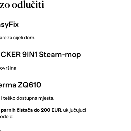
zo odlučiti
asyFix
re za cijeli dom.
CKER 9IN1 Steam-mop
površina.
erma ZQ610
i teško dostupna mjesta.
h parnih čistača do 200 EUR
, uključujući
odele: