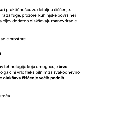
 i praktičnošću za detaljno čišćenje.
ra za fuge, prozore, kuhinjske površine i
a cijev dodatno olakšavaju manevriranje
manje prostore.
p
way tehnologije koja omogućuje
brzo
to ga čini vrlo fleksibilnim za svakodnevno
no
olakšava čišćenje većih podnih
stača.