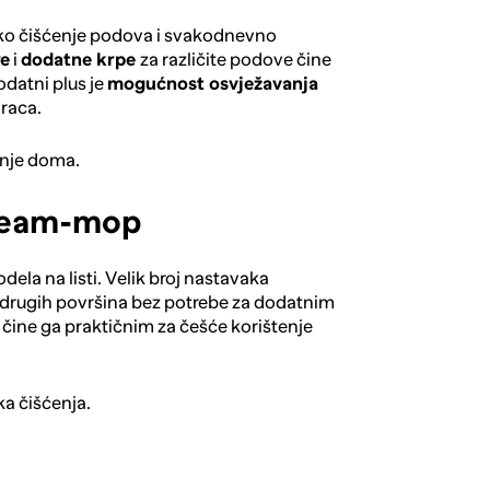
ko čišćenje podova i svakodnevno
re
i
dodatne krpe
za različite podove čine
odatni plus je
mogućnost osvježavanja
draca.
anje doma.
team-mop
dela na listi. Velik broj nastavaka
 drugih površina bez potrebe za dodatnim
čine ga praktičnim za češće korištenje
ka čišćenja.