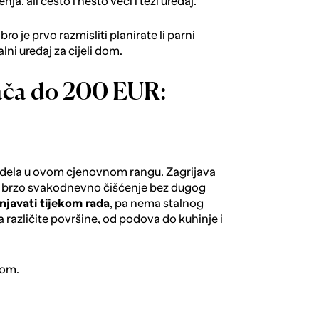
a, ali često i nešto veći i teži uređaj.
ro je prvo razmisliti planirate li parni
lni uređaj za cijeli dom.
tača do 200 EUR:
odela u ovom cjenovnom rangu. Zagrijava
 za brzo svakodnevno čišćenje bez dugog
javati tijekom rada
, pa nema stalnog
 različite površine, od podova do kuhinje i
dom.