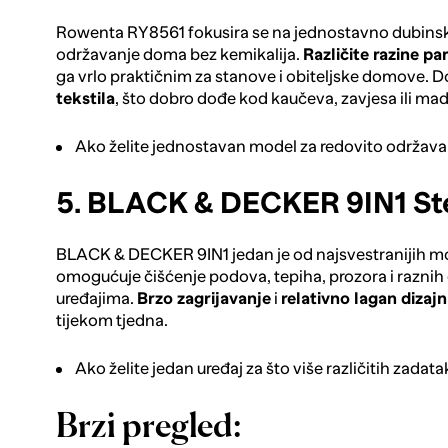
Rowenta RY8561
fokusira se na jednostavno dubins
održavanje doma bez kemikalija.
Različite razine pa
ga vrlo praktičnim za stanove i obiteljske domove. D
tekstila
, što dobro dođe kod kaučeva, zavjesa ili ma
Ako želite jednostavan model za redovito održav
5. BLACK & DECKER 9IN1 S
BLACK & DECKER 9IN1
jedan je od najsvestranijih mo
omogućuje čišćenje podova, tepiha, prozora i raznih
uređajima.
Brzo zagrijavanje
i
relativno lagan dizajn
tijekom tjedna.
Ako želite jedan uređaj za što više različitih zadata
Brzi pregled: