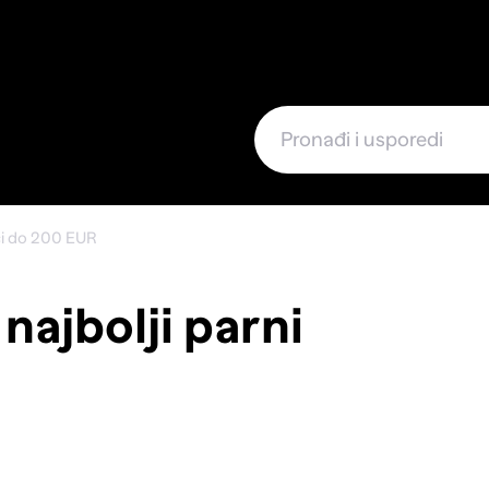
e
ači do 200 EUR
 najbolji parni
R