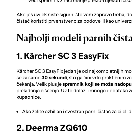
Veći spremnik znači manje prekida tijekom čišćenj
Ako još uvijek niste sigurni što vam zapravo treba, dob
čistač koristiti prvenstveno za podove ili kao univerza
Najbolji modeli parnih čis
1. Kärcher SC 3 EasyFix
Kärcher SC 3 EasyFix
jedan je od najkompletnijih m
se za samo
30 sekundi
, što ga čini vrlo praktičnim
čekanja. Velik plus je
spremnik koji se može nadopun
prekidanja čišćenja. Uz to dolazi i mnogo dodataka za
kupaonice.
Ako želite ozbiljan i svestran parni čistač za cijeli 
2. Deerma ZQ610