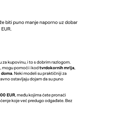
ože biti puno manje naporno uz dobar
0 EUR.
 za kupovinu, i to s dobrim razlogom.
a, mogu pomoći i kod
tvrdokornih
mrlja
,
a
doma
. Neki modeli su praktičniji za
stavno ostavljaju dojam da su puno
 200 EUR
, među kojima ćete pronaći
čišćenje koje već predugo odgađate. Bez