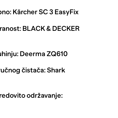
pno:
Kärcher SC 3 EasyFix
tranost:
BLACK & DECKER
uhinju:
Deerma ZQ610
ručnog čistača:
Shark
redovito održavanje: