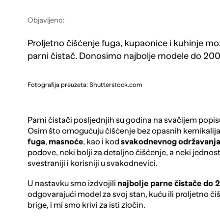
Objavljeno:
Proljetno čišćenje fuga, kupaonice i kuhinje m
parni čistač. Donosimo najbolje modele do 20
Fotografija preuzeta: Shutterstock.com
Parni čistači
posljednjih su godina na svačijem popisu
Osim što omogućuju čišćenje bez opasnih kemikalij
fuga
,
masnoće
, kao i kod
svakodnevnog
održavanj
podove, neki bolji za detaljno čišćenje, a neki jedno
svestraniji i korisniji u svakodnevici.
U nastavku smo izdvojili
najbolje parne čistače do
odgovarajući model za svoj stan, kuću ili proljetno 
brige, i mi smo krivi za isti zločin.