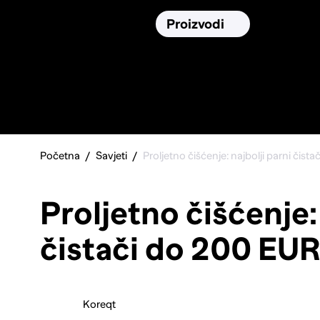
Osiguranja
Proizvodi
Namirnic
Pronađi, usporedi i donesi
najbolju
odluku o kupnji.
Početna
Savjeti
Proljetno čišćenje: najbolji parni čist
Proljetno čišćenje:
čistači do 200 EU
Koreqt