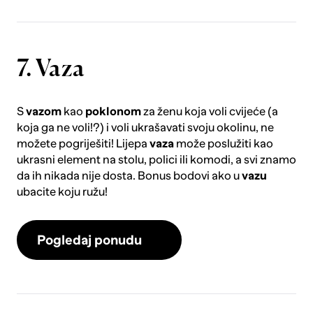
7. Vaza
S
vazom
kao
poklonom
za ženu koja voli cvijeće (a
koja ga ne voli!?) i voli ukrašavati svoju okolinu, ne
možete pogriješiti! Lijepa
vaza
može poslužiti kao
ukrasni element na stolu, polici ili komodi, a svi znamo
da ih nikada nije dosta. Bonus bodovi ako u
vazu
ubacite koju ružu!
Pogledaj ponudu