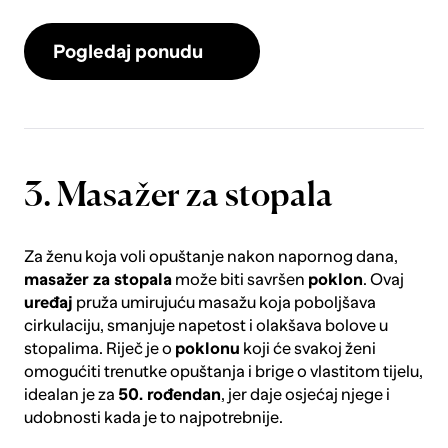
Pogledaj ponudu
3. Masažer za stopala
Za ženu koja voli opuštanje nakon napornog dana,
masažer za stopala
može biti savršen
poklon
. Ovaj
uređaj
pruža umirujuću masažu koja poboljšava
cirkulaciju, smanjuje napetost i olakšava bolove u
stopalima. Riječ je o
poklonu
koji će svakoj ženi
omogućiti trenutke opuštanja i brige o vlastitom tijelu,
idealan je za
50. rođendan
, jer daje osjećaj njege i
udobnosti kada je to najpotrebnije.