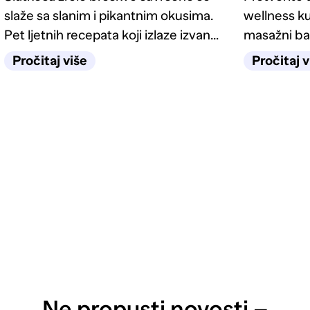
slaže sa slanim i pikantnim okusima.
wellness ku
Pet ljetnih recepata koji izlaze izvan
masažni ba
kategorije deserta.
odgovarati
Pročitaj više
Pročitaj v
Ne propusti novosti –