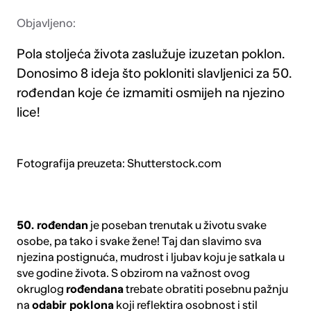
Objavljeno:
Pola stoljeća života zaslužuje izuzetan poklon.
Donosimo 8 ideja što pokloniti slavljenici za 50.
rođendan koje će izmamiti osmijeh na njezino
lice!
Fotografija preuzeta: Shutterstock.com
50. rođendan
je poseban trenutak u životu svake
osobe, pa tako i svake žene! Taj dan slavimo sva
njezina postignuća, mudrost i ljubav koju je satkala u
sve godine života. S obzirom na važnost ovog
okruglog
rođendana
trebate obratiti posebnu pažnju
na
odabir poklona
koji reflektira osobnost i stil