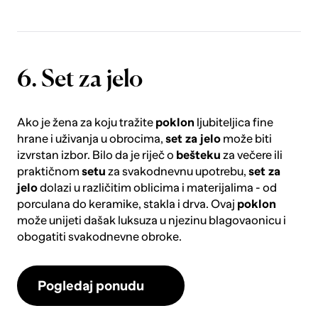
6. Set za jelo
Ako je žena za koju tražite
poklon
ljubiteljica fine
hrane i uživanja u obrocima,
set za jelo
može biti
izvrstan izbor. Bilo da je riječ o
bešteku
za večere ili
praktičnom
setu
za svakodnevnu upotrebu,
set za
jelo
dolazi u različitim oblicima i materijalima - od
porculana do keramike, stakla i drva. Ovaj
poklon
može unijeti dašak luksuza u njezinu blagovaonicu i
obogatiti svakodnevne obroke.
Pogledaj ponudu