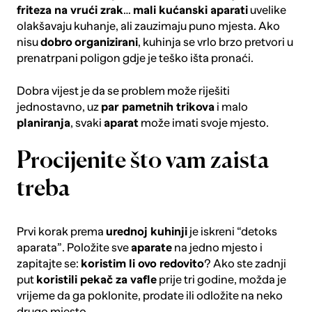
friteza na vrući zrak
…
mali kućanski aparati
uvelike
olakšavaju kuhanje, ali zauzimaju puno mjesta. Ako
nisu
dobro
organizirani
, kuhinja se vrlo brzo pretvori u
prenatrpani poligon gdje je teško išta pronaći.
Dobra vijest je da se problem može riješiti
jednostavno, uz
par pametnih trikova
i malo
planiranja
, svaki
aparat
može imati svoje mjesto.
Procijenite što vam zaista
treba
Prvi korak prema
urednoj kuhinji
je iskreni “detoks
aparata”. Položite sve
aparate
na jedno mjesto i
zapitajte se:
koristim li ovo redovito
? Ako ste zadnji
put
koristili
pekač za vafle
prije tri godine, možda je
vrijeme da ga poklonite, prodate ili odložite na neko
drugo mjesto.