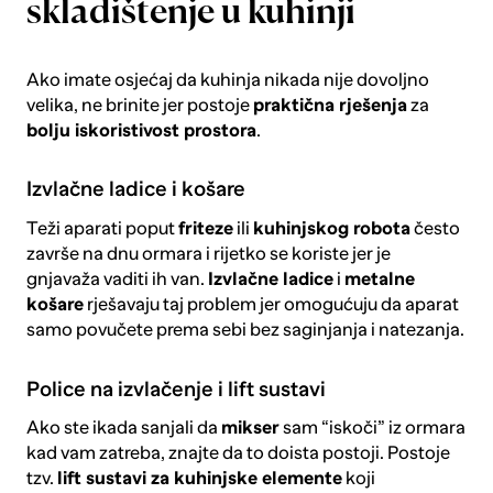
skladištenje u kuhinji
Ako imate osjećaj da kuhinja nikada nije dovoljno
velika, ne brinite jer postoje
praktična rješenja
za
bolju iskoristivost prostora
.
Izvlačne ladice i košare
Teži aparati poput
friteze
ili
kuhinjskog robota
često
završe na dnu ormara i rijetko se koriste jer je
gnjavaža vaditi ih van.
Izvlačne ladice
i
metalne
košare
rješavaju taj problem jer omogućuju da aparat
samo povučete prema sebi bez saginjanja i natezanja.
Police na izvlačenje i lift sustavi
Ako ste ikada sanjali da
mikser
sam “iskoči” iz ormara
kad vam zatreba, znajte da to doista postoji. Postoje
tzv.
lift sustavi za kuhinjske elemente
koji