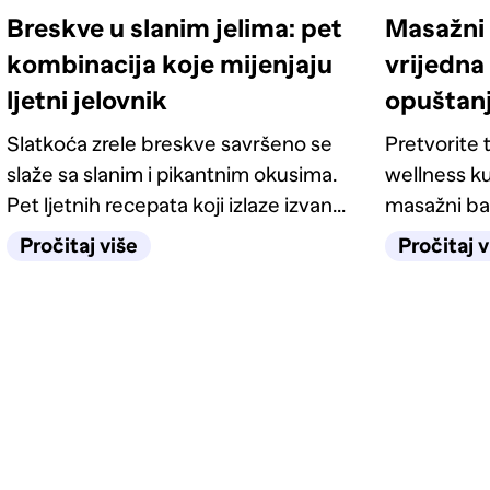
Breskve u slanim jelima: pet
Masažni 
kombinacija koje mijenjaju
vrijedna 
ljetni jelovnik
opuštan
Slatkoća zrele breskve savršeno se
Pretvorite t
slaže sa slanim i pikantnim okusima.
wellness ku
Pet ljetnih recepata koji izlaze izvan
masažni ba
kategorije deserta.
odgovarati
Pročitaj više
Pročitaj v