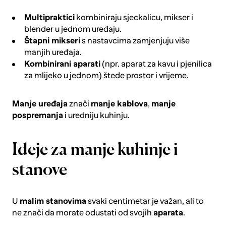
Multipraktici
kombiniraju sjeckalicu, mikser i
blender u jednom uređaju.
Štapni mikseri
s nastavcima zamjenjuju više
manjih uređaja.
Kombinirani aparati
(npr. aparat za kavu i pjenilica
za mlijeko u jednom) štede prostor i vrijeme.
Manje uređaja
znači
manje kablova
,
manje
pospremanja
i uredniju kuhinju.
Ideje za manje kuhinje i
stanove
U
malim stanovima
svaki centimetar je važan, ali to
ne znači da morate odustati od svojih
aparata
.