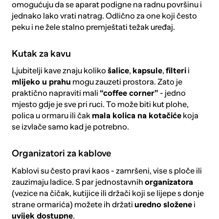
omogućuju da se aparat podigne na radnu površinu i
jednako lako vrati natrag. Odlično za one koji često
peku i ne žele stalno premještati težak uređaj.
Kutak za kavu
Ljubitelji kave znaju koliko
šalice
,
kapsule
,
filteri
i
mlijeko u prahu
mogu zauzeti prostora. Zato je
praktično napraviti mali
“coffee corner”
- jedno
mjesto gdje je sve pri ruci. To može biti kut plohe,
polica u ormaru ili čak
mala kolica na kotačiće
koja
se izvlače samo kad je potrebno.
Organizatori za kablove
Kablovi su često pravi kaos - zamršeni, vise s ploče ili
zauzimaju ladice. S par jednostavnih
organizatora
(vezice na čičak, kutijice ili držači koji se lijepe s donje
strane ormarića) možete ih držati
uredno složene
i
uvijek dostupne
.