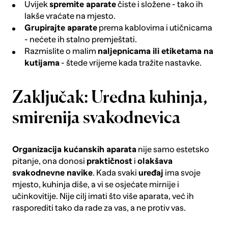
Uvijek
spremite aparate
čiste i složene - tako ih
lakše vraćate na mjesto.
Grupirajte aparate
prema kablovima i utičnicama
- nećete ih stalno premještati.
Razmislite o malim
naljepnicama ili etiketama na
kutijama
- štede vrijeme kada tražite nastavke.
Zaključak: Uredna kuhinja,
smirenija svakodnevica
Organizacija kućanskih aparata
nije samo estetsko
pitanje, ona donosi
praktičnost
i
olakšava
svakodnevne navike
. Kada svaki
uređaj
ima svoje
mjesto, kuhinja diše, a vi se osjećate mirnije i
učinkovitije. Nije cilj imati što više aparata, već ih
rasporediti tako da rade za vas, a ne protiv vas.