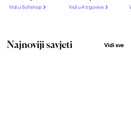
Vidi u Sofishop
Vidi u 4 trgovine
V
Najnoviji savjeti
Vidi sve