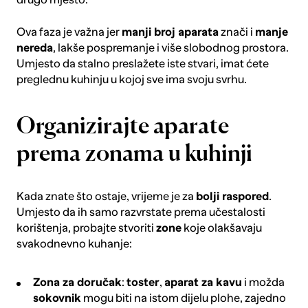
Ova faza je važna jer
manji broj aparata
znači i
manje
nereda
, lakše pospremanje i više slobodnog prostora.
Umjesto da stalno preslažete iste stvari, imat ćete
preglednu kuhinju u kojoj sve ima svoju svrhu.
Organizirajte aparate
prema zonama u kuhinji
Kada znate što ostaje, vrijeme je za
bolji raspored
.
Umjesto da ih samo razvrstate prema učestalosti
korištenja, probajte stvoriti
zone
koje olakšavaju
svakodnevno kuhanje:
Zona za doručak
:
toster
,
aparat za kavu
i možda
sokovnik
mogu biti na istom dijelu plohe, zajedno