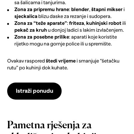
sa šalicama i tanjurima.
Zona za pripremu hrane
:
blender
,
štapni mikser
i
sjeckalica
blizu daske za rezanje i sudopera.
Zona za “teže aparate”
:
friteza
,
kuhinjski robot
ili
pekač za kruh
u donjoj ladici s lakim izvlačenjem.
Zona za posebne prilike
: aparati koje koristite
rijetko mogu na gornje police ili u spremište.
Ovakav raspored
štedi vrijeme
i smanjuje “šetačku
rutu” po kuhinji dok kuhate.
Istraži ponudu
Pametna rješenja za