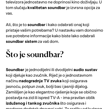
televizora jednostavno ne doprinosi kino doživljaju. U
tom slučaju
kvalitetan soundbar
je izvrsna opcija za
vas.
Ali, što je to
soundbar
i kako odabrati onaj koji
pristaje vašim potrebama? U nastavku vam donosimo
sve potrebne informacije kako biste lako odabrali
soundbar sistem
za vaš dom.
Što je soundbar?
Soundbar
je jednodijelni ili dvodijelni
audio sustav
koji djeluje kao zvučnik. Riječ je o jednostavnom
načinu
nadogradnje TV zvuka
koji osigurava
jasnoću, potpun zvuk, bolji bas i jasniji dijalog.
Zamišljen je kao elegantno rješenje koje se obično
postavlja na zid ili ispred TV-A - ima pravilan oblik
izduženog i tankog zvučnika
što osigurava i
moderan dodatak dnevnoj sobi. Za razliku od kućnog