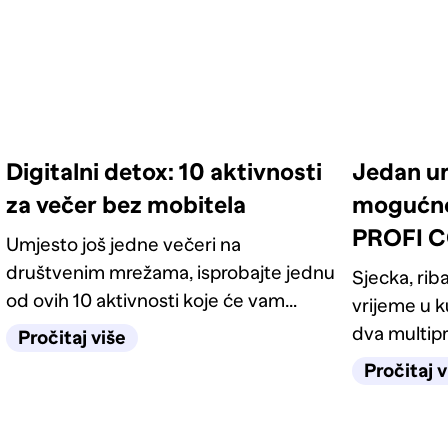
Digitalni detox: 10 aktivnosti
Jedan ur
za večer bez mobitela
mogućno
PROFI C
Umjesto još jedne večeri na
društvenim mrežama, isprobajte jednu
Sjecka, riba
od ovih 10 aktivnosti koje će vam
vrijeme u 
pomoći da se opustite, zabavite i
dva multip
Pročitaj više
barem nakratko zaboravite na ekran.
pronaći mod
Pročitaj v