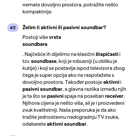
nemate dovoljno prostora, potražite nešto
kompaktnije.
Želim li aktivni ili pasivni soundbar?
Postoji više
vrsta
soundbara
. Najčešće ih dijelimo na klasični
štapićasti
i
tzv.
soundbase
, koji je robusniji (u obliku je
kutije) i koji se postavlja ispod televizora zbog
čega je super opcija ako ne raspolažete s
dovoljno prostora. Također postoje
aktivni
i
pasivni soundbar
, a glavna razlika između njih
je ta što se
pasivni
spaja na poseban
receiver
.
Njihova cijena je nešto viša, ali je i proizvedeni
zvuk kvalitetniji. Naša preporuka je da ako
tražite jednostavnu nadogradnju TV zvuka,
odaberete
aktivni soundbar
.