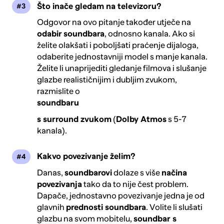
Što inače gledam na televizoru?
Odgovor na ovo pitanje također utječe na
odabir
soundbara
, odnosno kanala. Ako si
želite olakšati i poboljšati praćenje dijaloga,
odaberite jednostavniji model s manje kanala.
Želite li unaprijediti gledanje filmova i slušanje
glazbe realističnijim i dubljim zvukom,
razmislite o
soundbaru
s surround zvukom
(
Dolby Atmos
s 5-7
kanala).
Kakvo povezivanje želim?
Danas,
soundbarovi
dolaze s više
načina
povezivanja
tako da to nije čest problem.
Dapače, jednostavno povezivanje jedna je od
glavnih
prednosti soundbara
. Volite li slušati
glazbu na svom mobitelu,
soundbar s