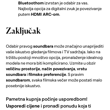
Bluetoothom
izvrstan je odabir za vas.
Najbolja opcija za digitalni zvuk je povezivanje
putem
HDMI ARC-om
.
Zaključak
Odabir pravog
soundbara
može značajno unaprijediti
vaše iskustvo gledanja filmova i TV sadržaja. Iako na
tržištu postoji mnoštvo opcija, pronalaženje idealnog
modela ne mora biti komplicirano. Uzmite u obzir
veličinu prostorije
,
način povezivanja
,
vrstu
soundbara
i
filmske preferencije
. S pravim
soundbarom
, svaka filmska večer može postati malo
posebnije iskustvo.
Pametna kupnja počinje usporedbom!
Usporedi cijene
i pronađi ponudu koja ti