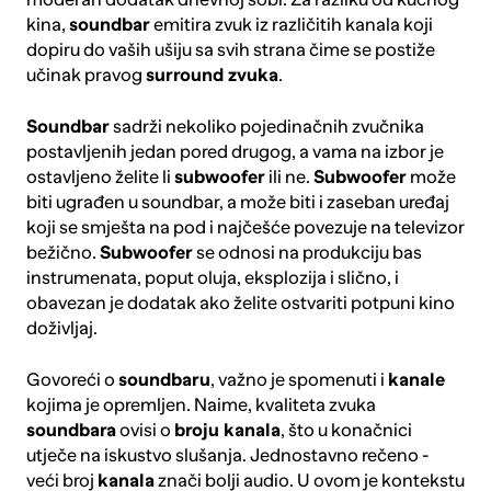
kina,
soundbar
emitira zvuk iz različitih kanala koji
dopiru do vaših ušiju sa svih strana čime se postiže
učinak pravog
surround zvuka
.
Soundbar
sadrži nekoliko pojedinačnih zvučnika
postavljenih jedan pored drugog, a vama na izbor je
ostavljeno želite li
subwoofer
ili ne.
Subwoofer
može
biti ugrađen u soundbar, a može biti i zaseban uređaj
koji se smješta na pod i najčešće povezuje na televizor
bežično.
Subwoofer
se odnosi na produkciju bas
instrumenata, poput oluja, eksplozija i slično, i
obavezan je dodatak ako želite ostvariti potpuni kino
doživljaj.
Govoreći o
soundbaru
, važno je spomenuti i
kanale
kojima je opremljen. Naime, kvaliteta zvuka
soundbara
ovisi o
broju kanala
, što u konačnici
utječe na iskustvo slušanja. Jednostavno rečeno -
veći broj
kanala
znači bolji audio. U ovom je kontekstu