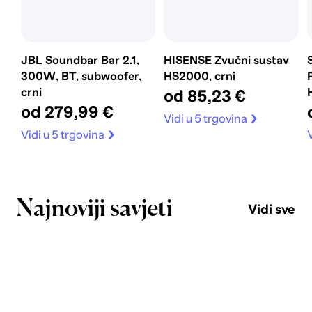
JBL Soundbar Bar 2.1,
HISENSE Zvučni sustav
300W, BT, subwoofer,
HS2000, crni
crni
od 85,23 €
od 279,99 €
Vidi u 5 trgovina
Vidi u 5 trgovina
V
Najnoviji savjeti
Vidi sve