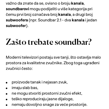
važno da znate da se, ovisno o broju
kanala
,
soundbarovi
mogu podijeliti u više kategorija pri
čemu prvi broj označava broj
kanala
, a drugi broj
subwoofera
(npr. Soundbar 2.1 - dva
kanala
i jedan
subwoofer
).
Zašto trebate soundbar?
Moderni televizori postaju sve tanji, što ostavlja malo
prostora za kvalitetne zvučnike. Zbog toga ugrađeni
zvučnici često:
proizvode tanak i nejasan zvuk,
imaju slab bas,
ne mogu stvoriti prostorni zvučni efekt,
teško reproduciraju jasne dijaloge,
nemaju dovoljno snage za veće prostorije.