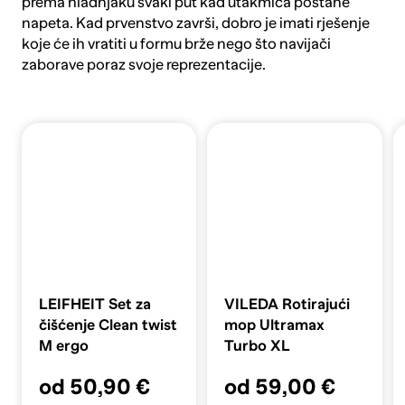
prema hladnjaku svaki put kad utakmica postane
napeta. Kad prvenstvo završi, dobro je imati rješenje
koje će ih vratiti u formu brže nego što navijači
zaborave poraz svoje reprezentacije.
LEIFHEIT Set za
VILEDA Rotirajući
čišćenje Clean twist
mop Ultramax
M ergo
Turbo XL
od 50,90 €
od 59,00 €