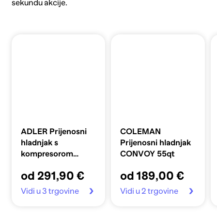
sekundu akcije.
ADLER Prijenosni
COLEMAN
hladnjak s
Prijenosni hladnjak
kompresorom
CONVOY 55qt
AD8077, 40 l
od 291,90 €
od 189,00 €
Vidi u 3 trgovine
Vidi u 2 trgovine