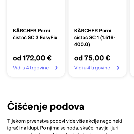
KÄRCHER Parni
KÄRCHER Parni
čistač SC 3 EasyFix
čistač SC 1 (1.516-
400.0)
od 172,00 €
od 75,00 €
Vidi u 4 trgovine
Vidi u 4 trgovine
Čišćenje podova
Tijekom prvenstva podovi vide više akcije nego neki
igrači na klupi. Po njima se hoda, skače, navija i juri