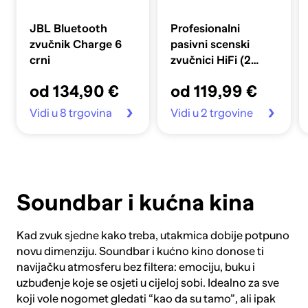
JBL Bluetooth
Profesionalni
zvučnik Charge 6
pasivni scenski
crni
zvučnici HiFi (2
kom, 800W) crni
od 134,90 €
od 119,99 €
Vidi u 8 trgovina
Vidi u 2 trgovine
Soundbar i kućna kina
Kad zvuk sjedne kako treba, utakmica dobije potpuno
novu dimenziju. Soundbar i kućno kino donose ti
navijačku atmosferu bez filtera: emociju, buku i
uzbuđenje koje se osjeti u cijeloj sobi. Idealno za sve
koji vole nogomet gledati “kao da su tamo”, ali ipak