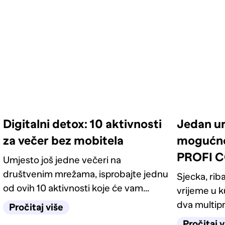
Digitalni detox: 10 aktivnosti
Jedan ur
za večer bez mobitela
mogućno
PROFI C
Umjesto još jedne večeri na
društvenim mrežama, isprobajte jednu
Sjecka, riba
od ovih 10 aktivnosti koje će vam
vrijeme u 
pomoći da se opustite, zabavite i
dva multip
Pročitaj više
barem nakratko zaboravite na ekran.
pronaći mod
Pročitaj v