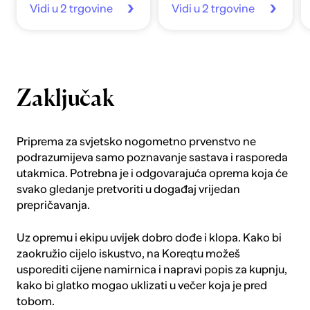
Vidi u 2 trgovine
Vidi u 2 trgovine
Zaključak
Priprema za svjetsko nogometno prvenstvo ne
podrazumijeva samo poznavanje sastava i rasporeda
utakmica. Potrebna je i odgovarajuća oprema koja će
svako gledanje pretvoriti u događaj vrijedan
prepričavanja.
Uz opremu i ekipu uvijek dobro dođe i klopa. Kako bi
zaokružio cijelo iskustvo, na
Koreqtu
možeš
usporediti cijene namirnica i napravi popis za kupnju,
kako bi glatko mogao uklizati u večer koja je pred
tobom.