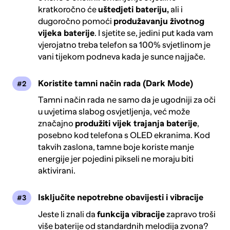
kratkoročno će
uštedjeti bateriju,
ali i
dugoročno pomoći
produžavanju životnog
vijeka baterije
. I sjetite se, jedini put kada vam
vjerojatno treba telefon sa 100% svjetlinom je
vani tijekom podneva kada je sunce najjače.
Koristite tamni način rada (Dark Mode)
Tamni način rada
ne samo da je ugodniji za oči
u uvjetima slabog osvjetljenja, već može
značajno
produžiti vijek trajanja baterije
,
posebno kod telefona s OLED ekranima. Kod
takvih zaslona, tamne boje koriste manje
energije jer pojedini pikseli ne moraju biti
aktivirani.
Isključite nepotrebne obavijesti i vibracije
Jeste li znali da
funkcija vibracije
zapravo troši
više baterije od standardnih melodija zvona?