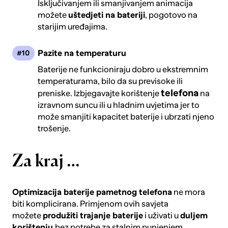
Isključivanjem ili smanjivanjem animacija
možete
uštedjeti na bateriji
, pogotovo na
starijim uređajima.
Pazite na temperaturu
Baterije ne funkcioniraju dobro u ekstremnim
temperaturama, bilo da su previsoke ili
telefona
preniske. Izbjegavajte korištenje
na
izravnom suncu ili u hladnim uvjetima jer to
može smanjiti kapacitet baterije i ubrzati njeno
trošenje.
Za kraj …
Optimizacija baterije pametnog telefona
ne mora
biti komplicirana. Primjenom ovih savjeta
možete
produžiti trajanje baterije
i uživati u
duljem
korištenju
bez potrebe za stalnim punjenjem.