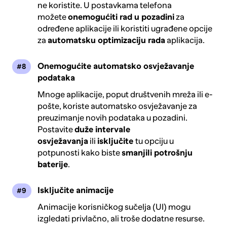
ne koristite. U postavkama telefona
možete
onemogućiti rad u pozadini
za
određene aplikacije ili koristiti ugrađene opcije
za
automatsku optimizaciju rada
aplikacija.
Onemogućite automatsko osvježavanje
podataka
Mnoge aplikacije, poput društvenih mreža ili e-
pošte, koriste automatsko osvježavanje za
preuzimanje novih podataka u pozadini.
Postavite
duže intervale
osvježavanja
ili
isključite
tu opciju u
potpunosti kako biste
smanjili potrošnju
baterije
.
Isključite animacije
Animacije
korisničkog sučelja (UI) mogu
izgledati privlačno, ali troše dodatne resurse.