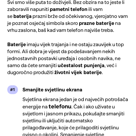
Svi smo više puta to doživjeli. Bez obzira na to jeste li
zaboravili napuniti
pametni telefon
ili vam
se
baterija
prazni brže od očekivanog, vjerojatno vam
je poznat osjećaj simbola skoro
prazne baterije
na
vrhu zaslona, ​​baš kad vam telefon najviše treba.
Baterije
imaju vijek trajanja i ne ostaju zauvijek u top
formi. Ali dobra je vijest da podešavanjem nekih
jednostavnih postavki uređaja i osobnih navika, ne
samo da ćete smanjiti
učestalost punjenja
, već i
dugoročno produžiti
životni vijek baterije
.
Smanjite svjetlinu ekrana
Svjetlina ekrana jedan je od najvećih potrošača
telefonu
energije na
. Čak i ako uživate u
svijetlom i jasnom prikazu, pokušajte smanjiti
svjetlinu ili uključiti automatsko
prilagođavanje, koje će prilagoditi svjetlinu
ovisno o okolini. Smanjenje svjetline