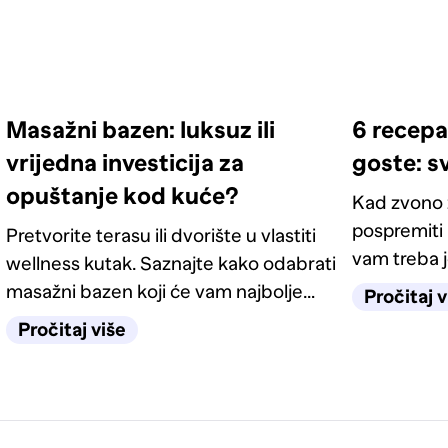
Masažni bazen: luksuz ili
6 recepa
vrijedna investicija za
goste: s
opuštanje kod kuće?
Kad zvono z
pospremiti 
Pretvorite terasu ili dvorište u vlastiti
vam treba j
wellness kutak. Saznajte kako odabrati
ideja koje 
masažni bazen koji će vam najbolje
Pročitaj v
imate.
odgovarati.
Pročitaj više