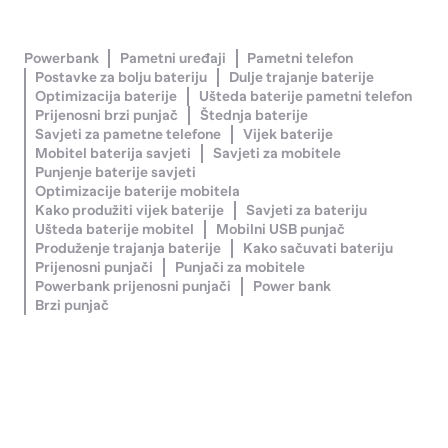
Powerbank
Pametni uređaji
Pametni telefon
Postavke za bolju bateriju
Dulje trajanje baterije
Optimizacija baterije
Ušteda baterije pametni telefon
Prijenosni brzi punjač
Štednja baterije
Savjeti za pametne telefone
Vijek baterije
Mobitel baterija savjeti
Savjeti za mobitele
Punjenje baterije savjeti
Optimizacije baterije mobitela
Kako produžiti vijek baterije
Savjeti za bateriju
Ušteda baterije mobitel
Mobilni USB punjač
Produženje trajanja baterije
Kako sačuvati bateriju
Prijenosni punjači
Punjači za mobitele
Powerbank prijenosni punjači
Power bank
Brzi punjač