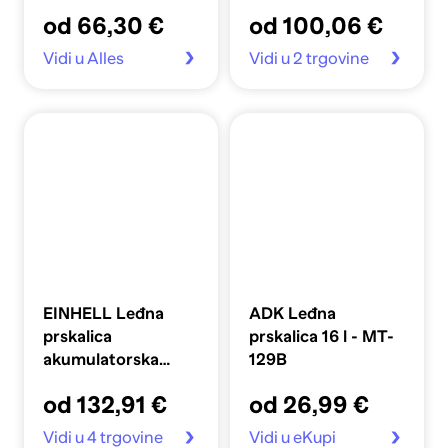
VBS16Li
od 66,30 €
od 100,06 €
Vidi u Alles
Vidi u 2 trgovine
EINHELL Leđna
ADK Leđna
prskalica
prskalica 16 l - MT-
akumulatorska
129B
tlačna Li-solo GE-
od 132,91 €
od 26,99 €
WS 18/150
Vidi u 4 trgovine
Vidi u eKupi