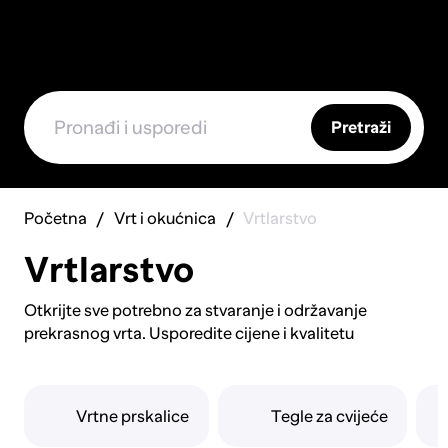
Pretraži
Početna
Vrt i okućnica
Vrtlarstvo
Vrtlarstvo
Otkrijte sve potrebno za stvaranje i održavanje
prekrasnog vrta. Usporedite cijene i kvalitetu
raznovrsnog vrtlarskog alata, od osnovnih lopata i
grablja do specijaliziranih škara za orezivanje. Istražite
opremu za navodnjavanje, uključujući sustave za kap
Vrtne prskalice
Tegle za cvijeće
po kap i prskalice. Pronađite kvalitetna gnojiva, zemlju