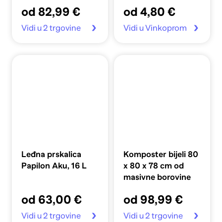
crni
od 82,99 €
od 4,80 €
Vidi u 2 trgovine
Vidi u Vinkoprom
Leđna prskalica
Komposter bijeli 80
Papilon Aku, 16 L
x 80 x 78 cm od
masivne borovine
od 63,00 €
od 98,99 €
Vidi u 2 trgovine
Vidi u 2 trgovine