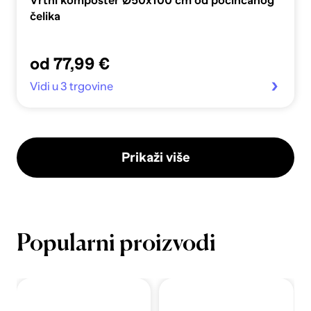
Vrtni komposter Ø50x100 cm od pocinčanog
čelika
od 77,99 €
Vidi u 3 trgovine
Prikaži više
Popularni proizvodi