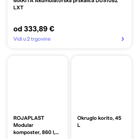
MAKITA Akumulatorska prskalica DUS108Z
LXT
od 333,89 €
Vidi u 2 trgovine
ROJAPLAST
Okruglo korito, 45
Modular
L
komposter, 860 l,