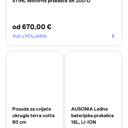
STIHL Motorna prskalica SR 200-D
od 670,00 €
Vidi u POLJANA
Posuda za cvijeće
AUSONIA Leđna
okrugla terra cotta
baterijska prskalica
80 cm
16L, LI-ION