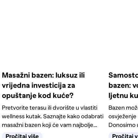
Masažni bazen: luksuz ili
Samostoj
vrijedna investicija za
bazen: v
opuštanje kod kuće?
ljetnu k
Pretvorite terasu ili dvorište u vlastiti
Bazen može
wellness kutak. Saznajte kako odabrati
osvježenje i
masažni bazen koji će vam najbolje
Donosimo u
odgovarati.
montažnih
Pročitaj više
Pročitaj v