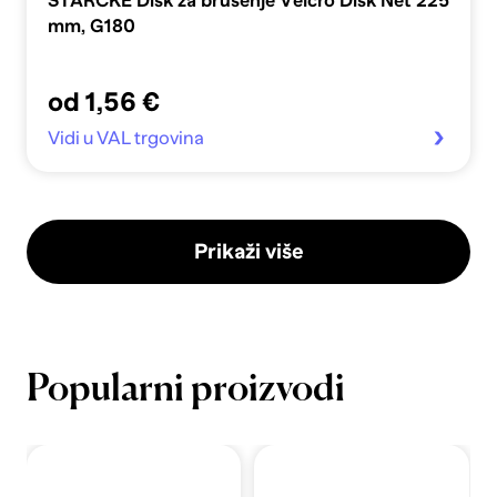
STARCKE Disk za brušenje Velcro Disk Net 225
mm, G180
od 1,56 €
Vidi u VAL trgovina
Prikaži više
Popularni proizvodi