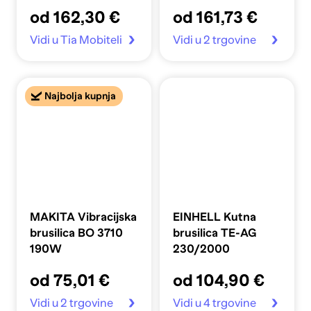
260W, 125mm
od 162,30 €
od 161,73 €
Vidi u Tia Mobiteli
Vidi u 2 trgovine
Najbolja kupnja
MAKITA Vibracijska
EINHELL Kutna
brusilica BO 3710
brusilica TE-AG
190W
230/2000
od 75,01 €
od 104,90 €
Vidi u 2 trgovine
Vidi u 4 trgovine