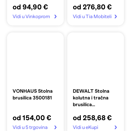
od 94,90 €
od 276,80 €
Vidi u Vinkoprom
Vidi u Tia Mobiteli
VONHAUS Stolna
DEWALT Stolna
brusilica 3500181
kolutna i tračna
brusilica
DW755YM2
od 154,00 €
od 258,68 €
Vidi u 5 trgovina
Vidi u eKupi