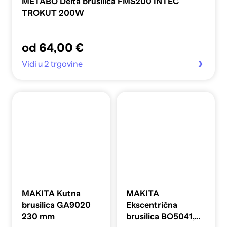
METABO Delta brusilica FMS200 INTEC
TROKUT 200W
od 64,00 €
Vidi u 2 trgovine
MAKITA Kutna
MAKITA
brusilica GA9020
Ekscentrična
230 mm
brusilica BO5041,