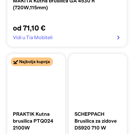
MAKITA Kutna brusilica GA 4530 R
(720W,115mm)
od 71,10 €
Vidi u Tia Mobiteli
Najbolja kupnja
PRAKTIK Kutna
SCHEPPACH
brusilica PTQ024
Brusilica za zidove
2100W
DS920 710 W