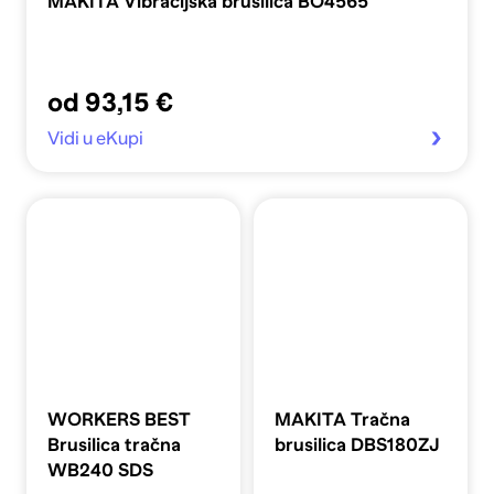
MAKITA Vibracijska brusilica BO4565
od 93,15 €
Vidi u eKupi
WORKERS BEST
MAKITA Tračna
Brusilica tračna
brusilica DBS180ZJ
WB240 SDS