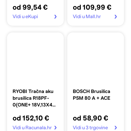
od 99,54 €
od 109,99 €
Vidi u eKupi
Vidi u Mall.hr
RYOBI Tračna aku
BOSCH Brusilica
brusilica R18PF-
PSM 80 A + ACE
0(ONE+ 18V,13X451
mm,BEZ AKU)
od 152,10 €
od 58,90 €
Vidi u Racunala.hr
Vidi u 3 trgovine