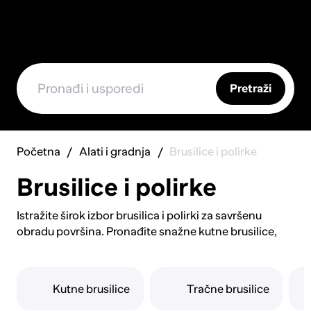
Pretraži
Početna
Alati i gradnja
Brusilice i polirke
Brusilice i polirke
Istražite širok izbor brusilica i polirki za savršenu
obradu površina. Pronađite snažne kutne brusilice,
precizne ekscentar brusilice i svestrane tračne
brusilice. Otkrijte visokoučinkovite polirke za
automobile i drvo. Nabavite specijalizirane brusilice za
Kutne brusilice
Tračne brusilice
beton i metal. Opremite se kvalitetnim brusnim