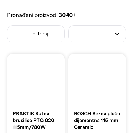
papirima, diskovima i pastama za poliranje. Od malih
ručnih brusilica do profesionalnih industrijskih
modela, pronađite idealan alat za svaki projekt
Pronađeni proizvodi
3040+
brušenja i poliranja. Postignite besprijekoran završni
sloj na različitim materijalima uz pomoć naprednih
Filtriraj
brusilica i polirki.
PRAKTIK Kutna
BOSCH Rezna ploča
brusilica PTQ 020
dijamantna 115 mm
115mm/780W
Ceramic