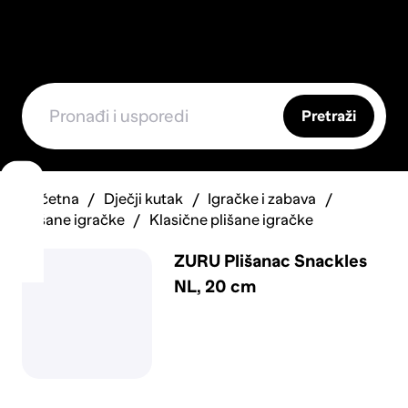
Pretraži
Početna
Dječji kutak
Igračke i zabava
Plišane igračke
Klasične plišane igračke
ZURU Plišanac Snackles
NL, 20 cm