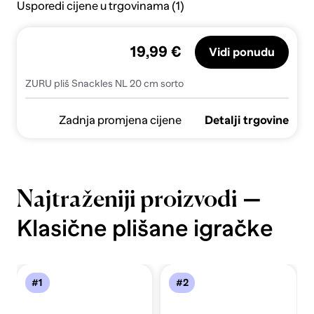
Usporedi cijene u trgovinama (1)
19,99 €
Vidi ponudu
ZURU pliš Snackles NL 20 cm sorto
Zadnja promjena cijene
Detalji trgovine
—
Najtraženiji proizvodi
Klasične plišane igračke
#1
#2