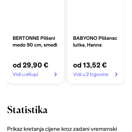
BERTONNE Plišani
BABYONO Plišanac
medo 90 cm, smeđi
lutka, Hanna
od 29,90 €
od 13,52 €
Vidi u eKupi
Vidi u 2 trgovine
Statistika
Prikaz kretanja cijene kroz zadani vremenski