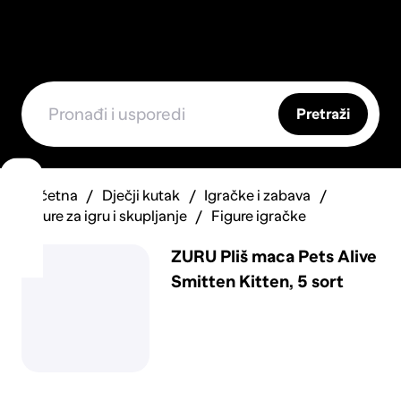
Pretraži
Početna
Dječji kutak
Igračke i zabava
Figure za igru i skupljanje
Figure igračke
ZURU Pliš maca Pets Alive
Smitten Kitten, 5 sort