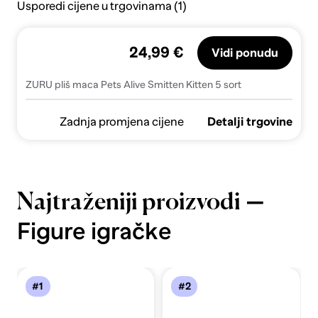
Usporedi cijene u trgovinama (1)
24,99 €
Vidi ponudu
ZURU pliš maca Pets Alive Smitten Kitten 5 sort
Zadnja promjena cijene
Detalji trgovine
—
Najtraženiji proizvodi
Figure igračke
#1
#2