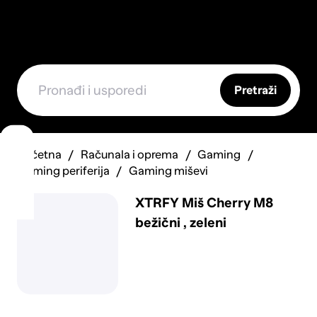
Pretraži
Početna
Računala i oprema
Gaming
Gaming periferija
Gaming miševi
XTRFY Miš Cherry M8
bežični , zeleni