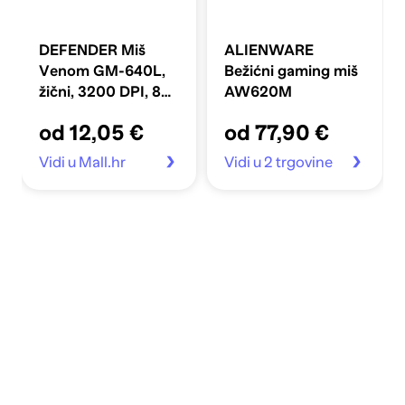
DEFENDER Miš
ALIENWARE
Venom GM-640L,
Bežićni gaming miš
žični, 3200 DPI, 8
AW620M
tipki, gaming, crni
od 12,05 €
od 77,90 €
Vidi u Mall.hr
Vidi u 2 trgovine