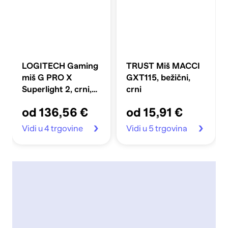
LOGITECH Gaming
TRUST Miš MACCI
miš G PRO X
GXT115, bežični,
Superlight 2, crni,
crni
bežični, optički,
od 136,56 €
od 15,91 €
32000 DPI, 2 tipke,
95 sati trajanja
Vidi u 4 trgovine
Vidi u 5 trgovina
baterije, 60 g