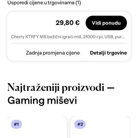
Usporedi cijene u trgovinama (1)
29,80 €
Vidi ponudu
Cherry XTRFY M8 bežični igraći miš, 21000 cpi, USB, purple mint
Zadnja promjena cijene
Detalji trgovine
—
Najtraženiji proizvodi
Gaming miševi
#1
#2