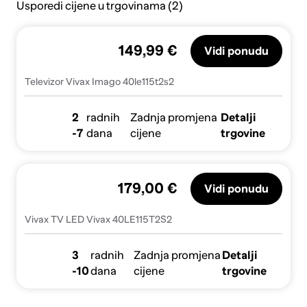
Usporedi cijene u trgovinama (2)
149,99 €
Vidi ponudu
Televizor Vivax Imago 40le115t2s2
2
radnih
Zadnja promjena
Detalji
-7
dana
cijene
trgovine
179,00 €
Vidi ponudu
Vivax TV LED Vivax 40LE115T2S2
3
radnih
Zadnja promjena
Detalji
-10
dana
cijene
trgovine