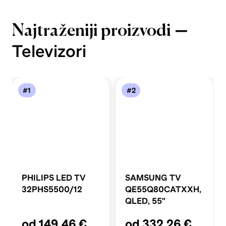
—
Najtraženiji proizvodi
Televizori
#1
#2
PHILIPS LED TV
SAMSUNG TV
32PHS5500/12
QE55Q80CATXXH,
QLED, 55"
od 149,46 €
od 332,26 €