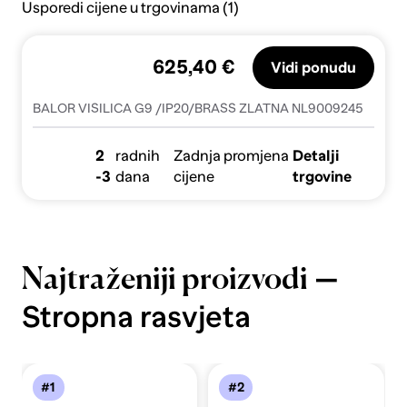
Usporedi cijene u trgovinama (1)
625,40 €
Vidi ponudu
BALOR VISILICA G9 /IP20/BRASS ZLATNA NL9009245
2
radnih
Zadnja promjena
Detalji
-3
dana
cijene
trgovine
—
Najtraženiji proizvodi
Stropna rasvjeta
#1
#2