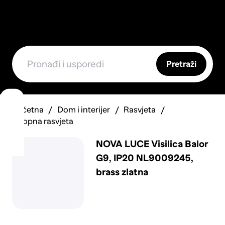
Pretraži
Početna
Dom i interijer
Rasvjeta
Stropna rasvjeta
NOVA LUCE Visilica Balor
G9, IP20 NL9009245,
brass zlatna