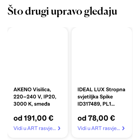
Što drugi upravo gledaju
AKENO Visilica,
IDEAL LUX Stropna
220–240 V, IP20,
svjetiljka Spike
3000 K, smeđa
ID317489, PL1
kvadratna, bijela,
od 191,00 €
od 78,00 €
GX53
Vidi u ART rasvjeta
Vidi u ART rasvjeta