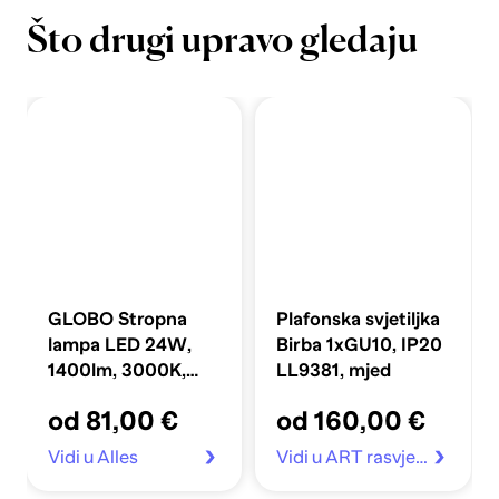
Što drugi upravo gledaju
GLOBO Stropna
Plafonska svjetiljka
lampa LED 24W,
Birba 1xGU10, IP20
1400lm, 3000K,
LL9381, mjed
63x27,5 cm, Kaden,
od 81,00 €
od 160,00 €
bijela
Vidi u Alles
Vidi u ART rasvjeta