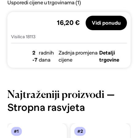
Usporedi cijene u trgovinama (1)
16,20 €
Vidi ponudu
Visilica 18113
2
radnih
Zadnja promjena
Detalji
-7
dana
cijene
trgovine
—
Najtraženiji proizvodi
Stropna rasvjeta
#1
#2