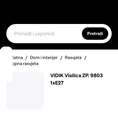
Pretraži
Početna
Dom i interijer
Rasvjeta
Stropna rasvjeta
VIDIK Visilica ZP. 9803
1xE27