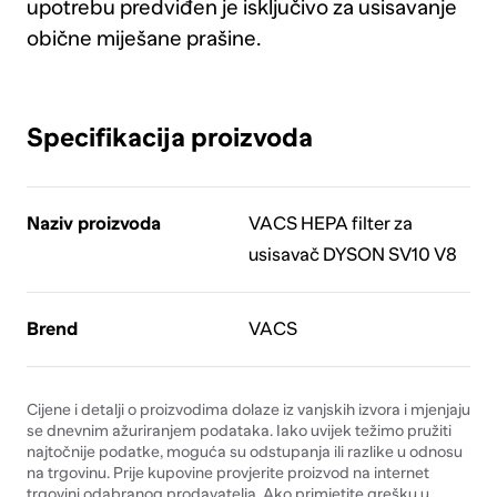
upotrebu predviđen je isključivo za usisavanje
obične miješane prašine.
Specifikacija proizvoda
Naziv proizvoda
VACS HEPA filter za
usisavač DYSON SV10 V8
Brend
VACS
Cijene i detalji o proizvodima dolaze iz vanjskih izvora i mjenjaju
se dnevnim ažuriranjem podataka. Iako uvijek težimo pružiti
najtočnije podatke, moguća su odstupanja ili razlike u odnosu
na trgovinu. Prije kupovine provjerite proizvod na internet
trgovini odabranog prodavatelja. Ako primjetite grešku u