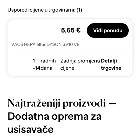
Usporedi cijene u trgovinama (1)
5,65 €
Vidi ponudu
VACS HEPA filter DYSON SV10 V8
1
radnih
Zadnja promjena
Detalji
-14
dana
cijene
trgovine
—
Najtraženiji proizvodi
Dodatna oprema za
usisavače