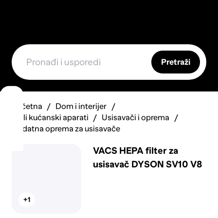
Pretraži
Početna
Dom i interijer
Mali kućanski aparati
Usisavači i oprema
Dodatna oprema za usisavače
VACS HEPA filter za
usisavač DYSON SV10 V8
+1