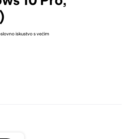
ws 10 Pro,
)
lovno iskustvo s većim