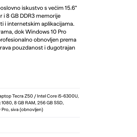
lovno iskustvo s većim 15.6"
or i 8 GB DDR3 memorije
 i internetskim aplikacijama.
grama, dok Windows 10 Pro
profesionalno obnovljen prema
urava pouzdanost i dugotrajan
top Tecra Z50 / Intel Core i5-6300U,
 x 1080, 8 GB RAM, 256 GB SSD,
Pro, siva (obnovljen)