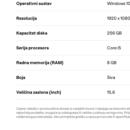
Operativni sustav
Windows 10
Rezolucija
1920 x 108
Kapacitet diska
256 GB
Serija procesora
Core i5
Radna memorija (RAM)
8 GB
Boja
Siva
Veličina zaslona (inch)
15,6
Cijene i detalji o proizvodima dolaze iz vanjskih izvora i mjenjaju se dnevnim a
najtočnije podatke, moguća su odstupanja ili razlike u odnosu na trgovinu. Prij
odabranog prodavatelja. Ako primjetite grešku u opisu proizvoda ili specifikac