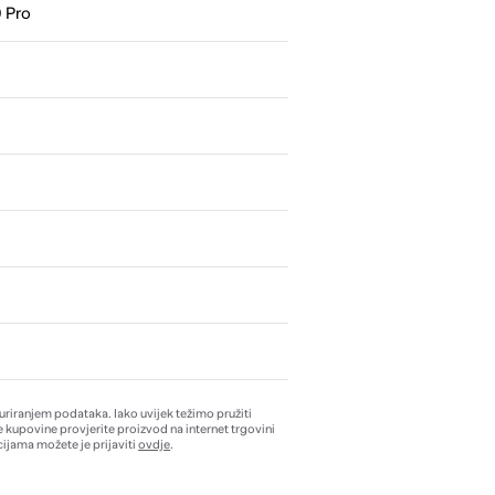
 Pro
0
žuriranjem podataka. Iako uvijek težimo pružiti
e kupovine provjerite proizvod na internet trgovini
ijama možete je prijaviti
ovdje
.