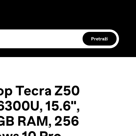
Pretraži
p Tecra Z50
-6300U, 15.6",
 GB RAM, 256