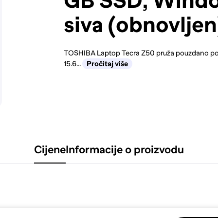
GB SSD, Windo
siva (obnovljen
TOSHIBA Laptop Tecra Z50 pruža pouzdano pos
15.6...
Pročitaj više
Cijene
Informacije o proizvodu