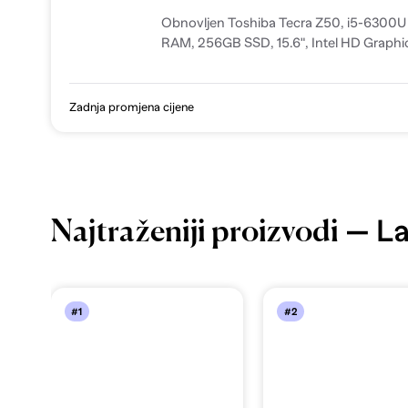
Obnovljen Toshiba Tecra Z50, i5-6300U
RAM, 256GB SSD, 15.6", Intel HD Graphi
Klasa A+
Zadnja promjena cijene
— La
Najtraženiji proizvodi
#1
#2