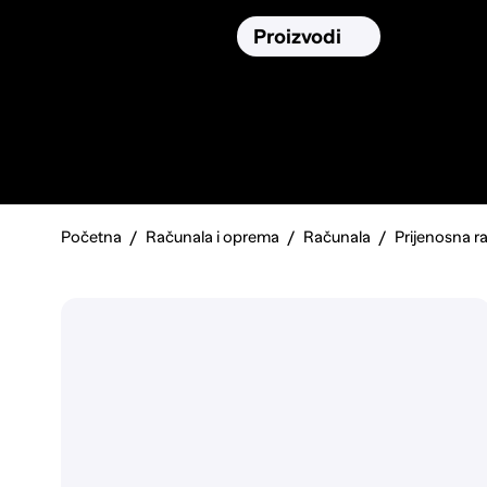
Osiguranja
Proizvodi
Namirnic
Pronađi, usporedi i donesi
najbolju
odluku o kupnji.
Početna
Računala i oprema
Računala
Prijenosna r