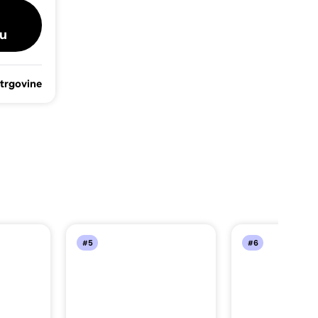
u
 trgovine
#5
#6