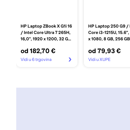
HP Laptop ZBook X G1i 16
HP Laptop 250 G9 / 
/ Intel Core Ultra 7 265H,
Core i3-1215U, 15.6",
16,0", 1920 x 1200, 32 GB,
x 1080, 8 GB, 256 G
1 TB SSD PCIe, Windows
Windows 11 Pro, crn
od 182,70 €
od 79,93 €
11 Pro, siva
Vidi u 6 trgovina
Vidi u XUPE