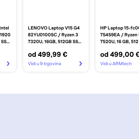
Intel
LENOVO Laptop V15 G4
HP Laptop 15-fc
 1920
82YU0100SC / Ryzen 3
7S4S9EA / Ryzen 
B SSD,
7320U, 16GB, 512GB SSD,
7520U, 16 GB, 512
a
AMD Radeon Graphics,
SSD, AMD Radeo
od 499,99 €
od 499,00 
15.6" FHD TN, bez OS, crni
Graphics, 15.6" F
bez OS, srebrni
Vidi u 9 trgovina
Vidi u ARMtech