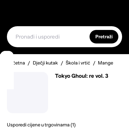
Pretraži
Početna
Dječji kutak
Škola i vrtić
Mange
Tokyo Ghoul: re vol. 3
Usporedi cijene u trgovinama (1)