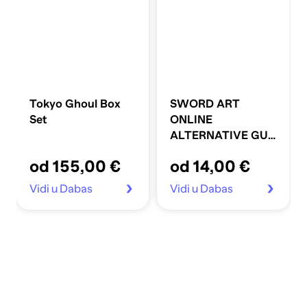
Tokyo Ghoul Box
SWORD ART
Set
ONLINE
ALTERNATIVE GUN
GALE ONLINE
od 155,00 €
od 14,00 €
Manga, vol. 5, 3rd
Squad Jam:
Vidi u Dabas
Vidi u Dabas
Betrayers’ Choice:
Finish