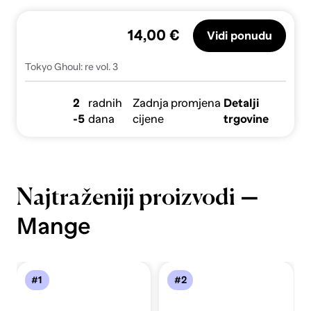
14,00 €
Vidi ponudu
Tokyo Ghoul: re vol. 3
2
radnih
Zadnja promjena
Detalji
-5
dana
cijene
trgovine
—
Najtraženiji proizvodi
Mange
#1
#2