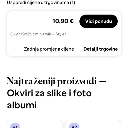
Usporedi cijene u trgovinama (1)
10,90 €
Vidi ponudu
Okvir 19x25 cm Narvik – Styler
Zadnja promjena cijene
Detalji trgovine
—
Najtraženiji proizvodi
Okviri za slike i foto
albumi
#1
#2