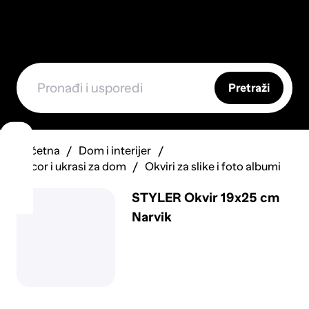
Pretraži
Početna
Dom i interijer
Decor i ukrasi za dom
Okviri za slike i foto albumi
STYLER Okvir 19x25 cm
Narvik