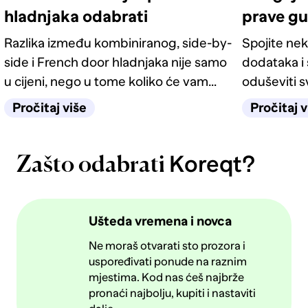
hladnjaka odabrati
prave g
Razlika između kombiniranog, side-by-
Spojite nek
side i French door hladnjaka nije samo
dodataka i 
u cijeni, nego u tome koliko će vam
oduševiti 
život u kuhinji biti jednostavan
četiri odlič
Pročitaj više
Pročitaj v
sljedećih deset godina.
Koreqt?
Zašto odabrati
Ušteda vremena i novca
Ne moraš otvarati sto prozora i
uspoređivati ponude na raznim
mjestima. Kod nas ćeš najbrže
pronaći najbolju, kupiti i nastaviti