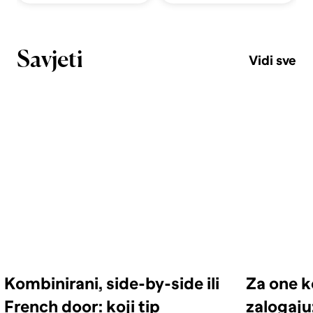
Savjeti
Vidi sve
Kombinirani, side-by-side ili
Za one k
French door: koji tip
zalogaju