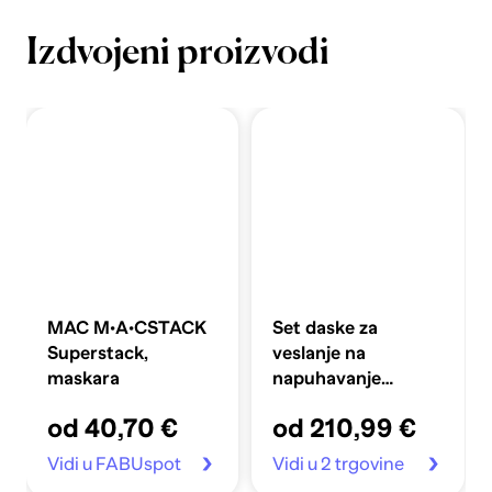
Izdvojeni proizvodi
MAC M·A·CSTACK
Set daske za
Superstack,
veslanje na
maskara
napuhavanje
360x81x10 cm,
od 40,70 €
od 210,99 €
plavi
Vidi u FABUspot
Vidi u 2 trgovine