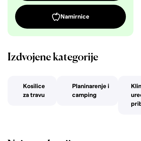
Namirnice
Izdvojene kategorije
Kosilice
Planinarenje i
Kli
za travu
camping
uređ
pri