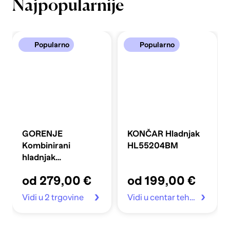
Najpopularnije
Popularno
Popularno
GORENJE
KONČAR Hladnjak
Kombinirani
HL55204BM
hladnjak
FLRK14EPS4
od 279,00 €
od 199,00 €
Vidi u 2 trgovine
Vidi u centar tehnike