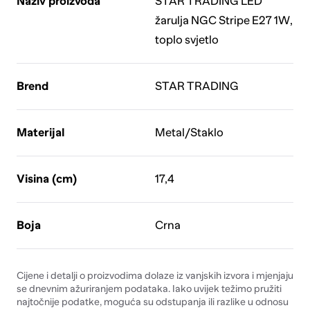
Naziv proizvoda
STAR TRADING LED
žarulja NGC Stripe E27 1W,
toplo svjetlo
Brend
STAR TRADING
Materijal
Metal/Staklo
Visina (cm)
17,4
Boja
Crna
Cijene i detalji o proizvodima dolaze iz vanjskih izvora i mjenjaju
se dnevnim ažuriranjem podataka. Iako uvijek težimo pružiti
najtočnije podatke, moguća su odstupanja ili razlike u odnosu