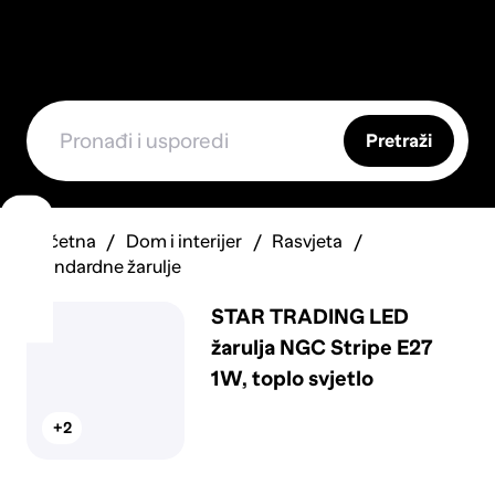
Pretraži
Početna
Dom i interijer
Rasvjeta
Standardne žarulje
STAR TRADING LED
žarulja NGC Stripe E27
1W, toplo svjetlo
+2