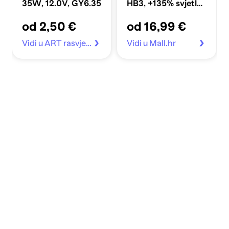
35W, 12.0V, GY6.35
HB3, +135% svjetla,
12V, 60W
od 2,50 €
od 16,99 €
Vidi u ART rasvjeta
Vidi u Mall.hr