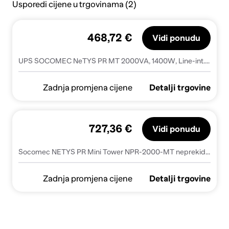
Usporedi cijene u trgovinama (2)
468,72 €
Vidi ponudu
UPS SOCOMEC NeTYS PR MT 2000VA, 1400W, Line-int., sine w., USB, LCD - NPR-2000-MT
Zadnja promjena cijene
Detalji trgovine
727,36 €
Vidi ponudu
Socomec NETYS PR Mini Tower NPR-2000-MT neprekidan tok energije (UPS) Line-Interactive 2 kVA 1400 W 6 utičnice naizmjenične struje
Zadnja promjena cijene
Detalji trgovine