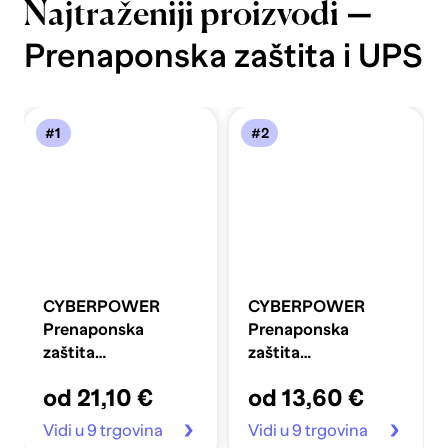
—
Najtraženiji proizvodi
Prenaponska zaštita i UPS
#1
#2
CYBERPOWER
CYBERPOWER
Prenaponska
Prenaponska
zaštita
zaštita
P0820SUF0, 8x
P0420SUD0, 4x
od 21,10 €
od 13,60 €
šuko, 2x USB
šuko, 2x USB-A
Vidi u 9 trgovina
Vidi u 9 trgovina