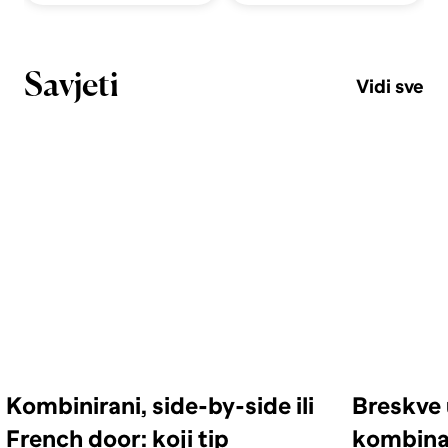
Savjeti
Vidi sve
Kombinirani, side-by-side ili
Breskve 
French door: koji tip
kombinac