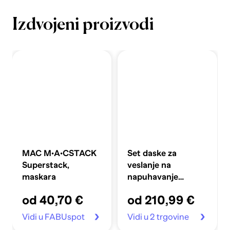
Izdvojeni proizvodi
MAC M·A·CSTACK
Set daske za
Superstack,
veslanje na
maskara
napuhavanje
360x81x10 cm,
od 40,70 €
od 210,99 €
plavi
Vidi u FABUspot
Vidi u 2 trgovine