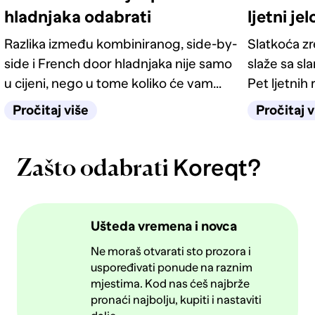
hladnjaka odabrati
ljetni je
Razlika između kombiniranog, side-by-
Slatkoća z
side i French door hladnjaka nije samo
slaže sa sl
u cijeni, nego u tome koliko će vam
Pet ljetnih 
život u kuhinji biti jednostavan
kategorije 
Pročitaj više
Pročitaj v
sljedećih deset godina.
Koreqt?
Zašto odabrati
Ušteda vremena i novca
Ne moraš otvarati sto prozora i
uspoređivati ponude na raznim
mjestima. Kod nas ćeš najbrže
pronaći najbolju, kupiti i nastaviti