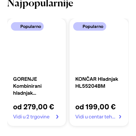
Najpopularnije
Popularno
Popularno
GORENJE
KONČAR Hladnjak
Kombinirani
HL55204BM
hladnjak
FLRK14EPS4
od 279,00 €
od 199,00 €
Vidi u 2 trgovine
Vidi u centar tehnike