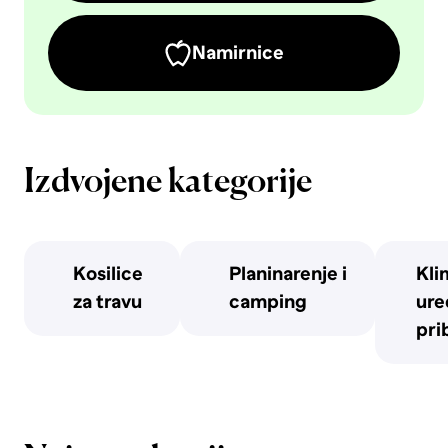
Namirnice
Izdvojene kategorije
Kosilice
Planinarenje i
Kli
za travu
camping
uređ
pri