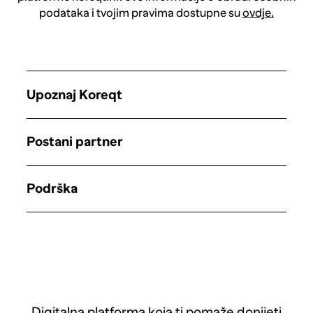
podataka i tvojim pravima dostupne su
ovdje.
Upoznaj Koreqt
Postani partner
Podrška
Digitalna platforma koja ti pomaže donijeti