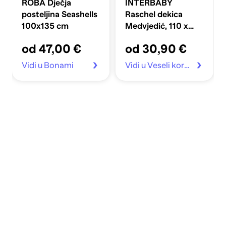
ROBA Dječja
INTERBABY
posteljina Seashells
Raschel dekica
100x135 cm
Medvjedić, 110 x
140 cm, roza
od 47,00 €
od 30,90 €
Vidi u Bonami
Vidi u Veseli koraci