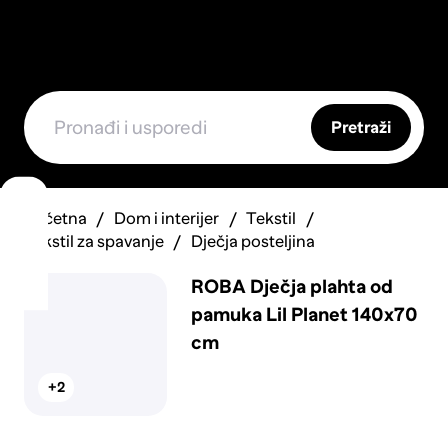
Pretraži
Početna
Dom i interijer
Tekstil
Tekstil za spavanje
Dječja posteljina
ROBA Dječja plahta od
pamuka Lil Planet 140x70
cm
+2