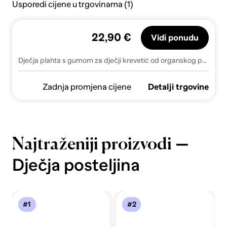
Usporedi cijene u trgovinama (1)
22,90 €
Vidi ponudu
Dječja plahta s gumom za dječji krevetić od organskog pamuka 140x70 cm Lil Planet – Roba
Zadnja promjena cijene
Detalji trgovine
—
Najtraženiji proizvodi
Dječja posteljina
#1
#2