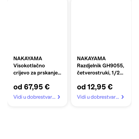
NAKAYAMA
NAKAYAMA
Visokotlačno
Razdjelnik GH9055,
crijevo za prskanje
četverostruki, 1/2",
NS1050 8,5 mm x
4 izlaza
od 67,95 €
od 12,95 €
50 m
Vidi u dobrestvari.hr
Vidi u dobrestvari.hr