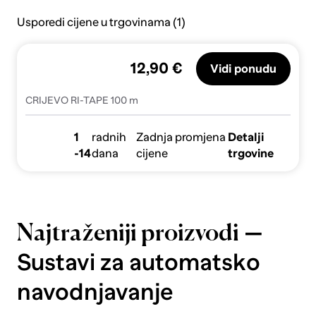
Usporedi cijene u trgovinama (1)
12,90 €
Vidi ponudu
CRIJEVO RI-TAPE 100 m
1
radnih
Zadnja promjena
Detalji
-14
dana
cijene
trgovine
—
Najtraženiji proizvodi
Sustavi za automatsko
navodnjavanje