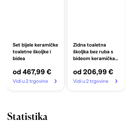
Set bijele keramičke
Zidna toaletna
toaletne školjke i
školjka bez ruba s
bidea
bideom keramička
crna
od 467,99 €
od 206,99 €
Vidi u 2 trgovine
Vidi u 2 trgovine
Statistika