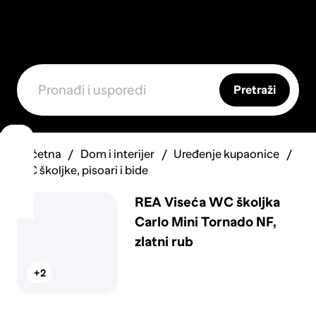
Pretraži
Početna
Dom i interijer
Uređenje kupaonice
WC školjke, pisoari i bide
REA Viseća WC školjka
Carlo Mini Tornado NF,
zlatni rub
+2