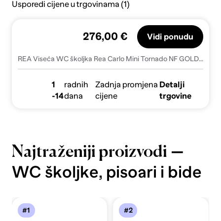
Usporedi cijene u trgovinama (1)
276,00 €
Vidi ponudu
REA Viseća WC školjka Rea Carlo Mini Tornado NF GOLD EDGE
1
radnih
Zadnja promjena
Detalji
-14
dana
cijene
trgovine
—
Najtraženiji proizvodi
WC školjke, pisoari i bide
#1
#2