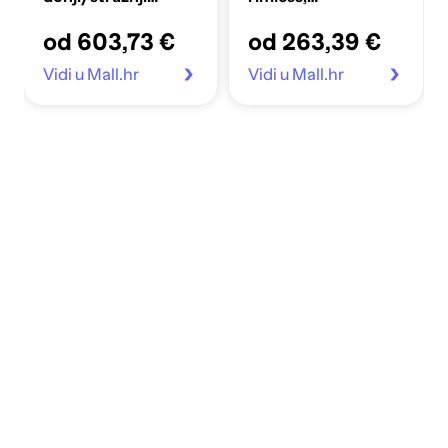
odljev, crna mat
donje/stražnje
od 603,73 €
od 263,39 €
pražnjenje, bijela,
37x78.5x63 cm
Vidi u Mall.hr
Vidi u Mall.hr