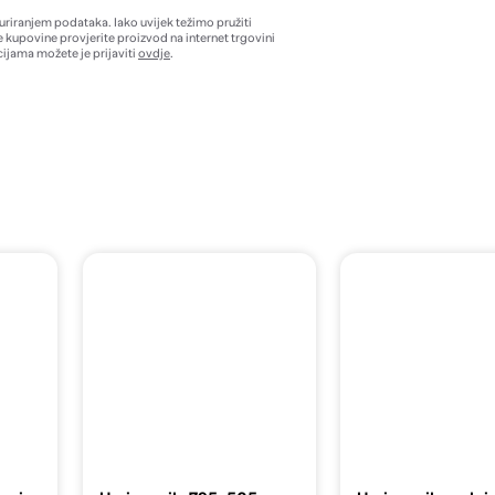
žuriranjem podataka. Iako uvijek težimo pružiti
e kupovine provjerite proizvod na internet trgovini
ijama možete je prijaviti
ovdje
.