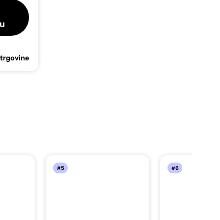
u
 trgovine
#5
#6