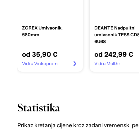
ZOREX Umivaonik,
DEANTE Nadpultni
580mm
umivaonik TESS CD
6U6S
od 35,90 €
od 242,99 €
Vidi u Vinkoprom
Vidi u Mall.hr
Statistika
Prikaz kretanja cijene kroz zadani vremenski pe