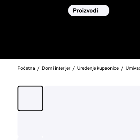
Osiguranja
Proizvodi
Namirnic
Pronađi, usporedi i donesi
najbolju
odluku o kupnji.
Početna
Dom i interijer
Uređenje kupaonice
Umivao