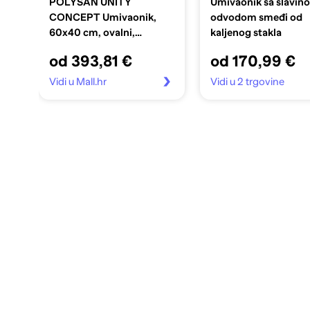
POLYSAN UNITY
Umivaonik sa slavino
CONCEPT Umivaonik,
odvodom smeđi od
60x40 cm, ovalni,
kaljenog stakla
ugradbeni, lijevani
od 393,81 €
od 170,99 €
mramor, antracit mat
Vidi u Mall.hr
Vidi u 2 trgovine