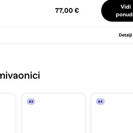
Vidi
77,00 €
ponud
Detalji
ivaonici
#3
#4