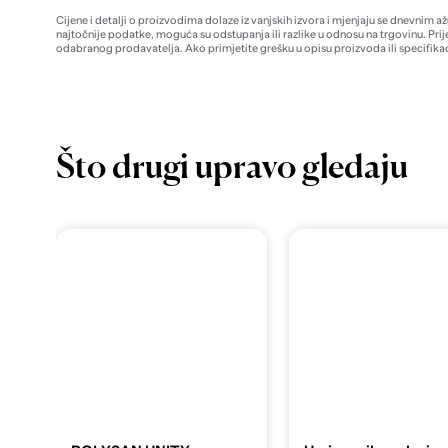
Cijene i detalji o proizvodima dolaze iz vanjskih izvora i mjenjaju se dnevnim a
najtočnije podatke, moguća su odstupanja ili razlike u odnosu na trgovinu. Prij
odabranog prodavatelja. Ako primjetite grešku u opisu proizvoda ili specifikac
Što drugi upravo gledaju