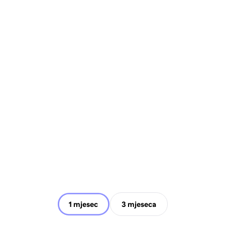
1 mjesec
3 mjeseca