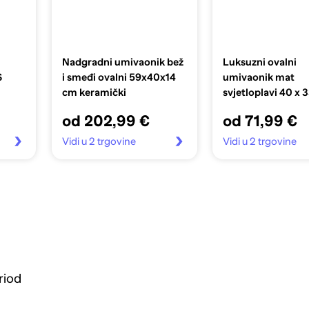
Nadgradni umivaonik bež
Luksuzni ovalni
S
i smeđi ovalni 59x40x14
umivaonik mat
cm keramički
svjetloplavi 40 x 
keramički
od 202,99 €
od 71,99 €
Vidi u 2 trgovine
Vidi u 2 trgovine
riod