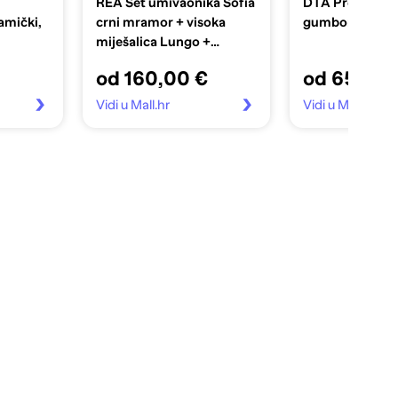
REA Set umivaonika Sofia
DTA Proširiva 
amički,
crni mramor + visoka
gumbom
miješalica Lungo +
univerzalni čep, zlatna
od 160,00 €
od 65,99 
Vidi u Mall.hr
Vidi u Mall.hr