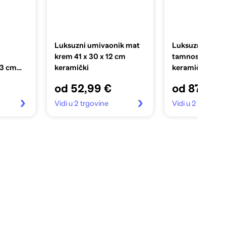
Luksuzni umivaonik mat
Luksuzni umiv
krem 41 x 30 x 12 cm
tamnosivi 41 x 
33 cm
keramički
keramički
od 52,99 €
od 87,99 
Vidi u 2 trgovine
Vidi u 2 trgovin