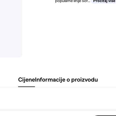
popularne linije Sof...
Pročitaj više
Cijene
Informacije o proizvodu