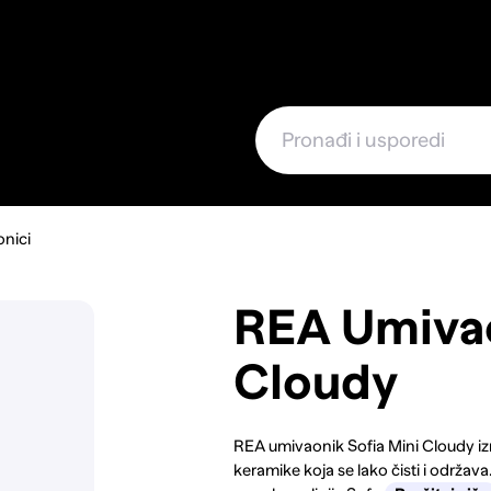
e
nici
REA Umivao
Cloudy
REA umivaonik Sofia Mini Cloudy izra
keramike koja se lako čisti i održav