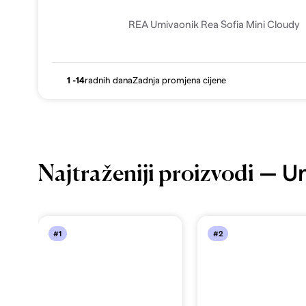
REA Umivaonik Rea Sofia Mini Cloudy
1 -14
radnih dana
Zadnja promjena cijene
— Um
Najtraženiji proizvodi
#1
#2