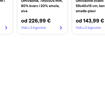
m i
Umivaonik, 795x505 mm,
Umivaonik ovalni
80% kvarc i 20% smola,
59x40x15 cm, ker
siva
smeđe-plavi
od 226,99 €
od 143,99 €
Vidi u 3 trgovine
Vidi u 2 trgovine