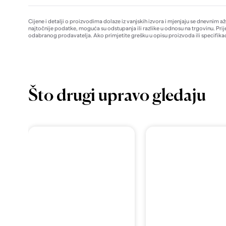
Cijene i detalji o proizvodima dolaze iz vanjskih izvora i mjenjaju se dnevnim a
najtočnije podatke, moguća su odstupanja ili razlike u odnosu na trgovinu. Prij
odabranog prodavatelja. Ako primjetite grešku u opisu proizvoda ili specifikac
Što drugi upravo gledaju