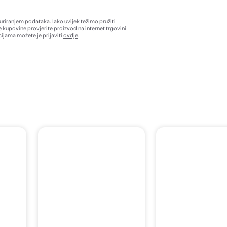
žuriranjem podataka. Iako uvijek težimo pružiti
e kupovine provjerite proizvod na internet trgovini
ijama možete je prijaviti
ovdje
.