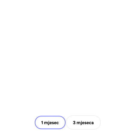
1 mjesec
3 mjeseca