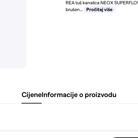
REA tuš kanalica NEOX SUPERFLOW 
brušen...
Pročitaj više
Cijene
Informacije o proizvodu