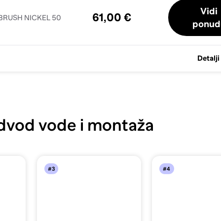
Vidi
61,00 €
w BRUSH NICKEL 50
ponud
Detalji
vod vode i montaža
#3
#4