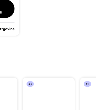
u
 trgovine
#5
#6