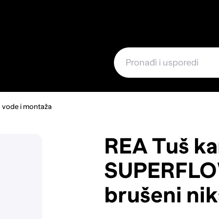
e
vode i montaža
REA Tuš ka
SUPERFLOW
brušeni nik