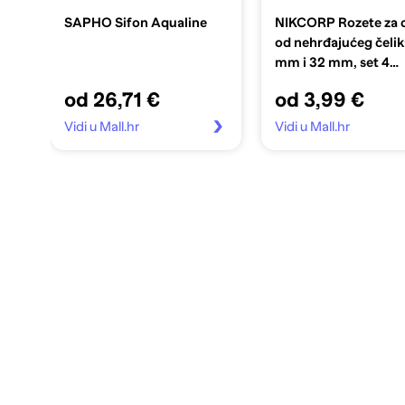
SAPHO Sifon Aqualine
NIKCORP Rozete za c
od nehrđajućeg čelik
mm i 32 mm, set 4
komada, krom
od 26,71 €
od 3,99 €
Vidi u Mall.hr
Vidi u Mall.hr