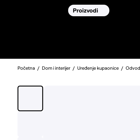
Osiguranja
Proizvodi
Namirnic
Pronađi, usporedi i donesi
najbolju
odluku o kupnji.
Početna
Dom i interijer
Uređenje kupaonice
Odvod 