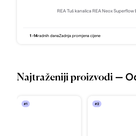
REA Tuš kanalica REA Neox Superflo
1 -14
radnih dana
Zadnja promjena cijene
— Od
Najtraženiji proizvodi
#1
#2