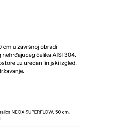
 cm u završnoj obradi
g nehrđajućeg čelika AISI 304.
ore uz uredan linijski izgled.
državanje.
nalica NEOX SUPERFLOW, 50 cm,
l