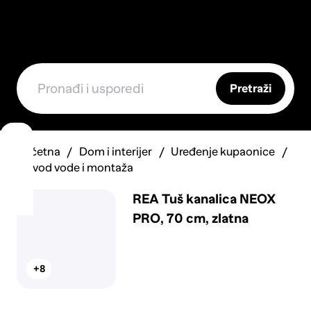
Pretraži
Početna
Dom i interijer
Uređenje kupaonice
Odvod vode i montaža
REA Tuš kanalica NEOX
PRO, 70 cm, zlatna
+8