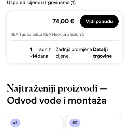
Usporedi cijene u trgovinama (1)
74,00 €
Vidi ponudu
REA Tuš kanalica REA Neox pro Gold 70
1
radnih
Zadnja promjena
Detalji
-14
dana
cijene
trgovine
—
Najtraženiji proizvodi
Odvod vode i montaža
#1
#2