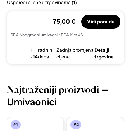
Usporedi cijene u trgovinama (1)
75,00 €
Vidi ponudu
REA Nadgradni umivaonik REA Kim 46
1
radnih
Zadnja promjena
Detalji
-14
dana
cijene
trgovine
—
Najtraženiji proizvodi
Umivaonici
#1
#2