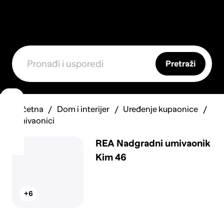
Pretraži
Početna
Dom i interijer
Uređenje kupaonice
Umivaonici
REA Nadgradni umivaonik
Kim 46
+6