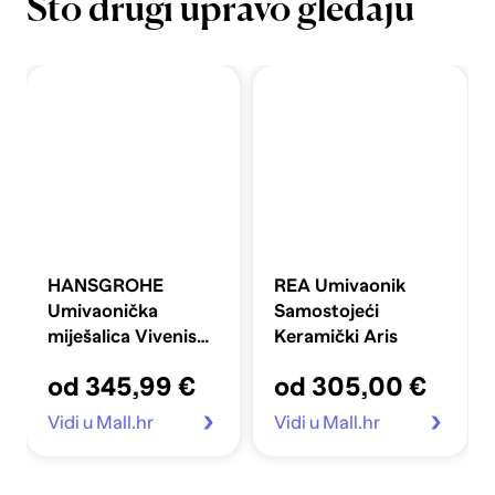
Što drugi upravo gledaju
HANSGROHE
REA Umivaonik
Umivaonička
Samostojeći
miješalica Vivenis
Keramički Aris
110 s preljevom,
od 345,99 €
od 305,00 €
brončana
Vidi u Mall.hr
Vidi u Mall.hr