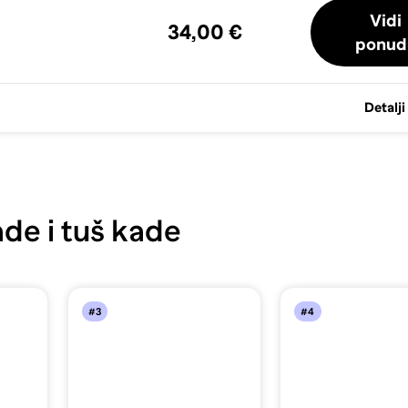
Vidi
34,00 €
ponud
Detalji
de i tuš kade
#3
#4