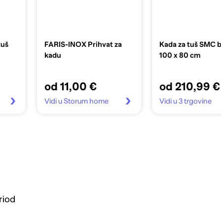
tuš
FARIS-INOX Prihvat za
Kada za tuš SMC b
kadu
100 x 80 cm
od 11,00 €
od 210,99 €
Vidi u Storum home
Vidi u 3 trgovine
riod