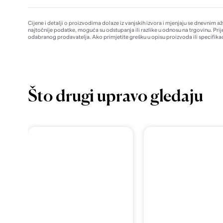
Cijene i detalji o proizvodima dolaze iz vanjskih izvora i mjenjaju se dnevnim a
najtočnije podatke, moguća su odstupanja ili razlike u odnosu na trgovinu. Prij
odabranog prodavatelja. Ako primjetite grešku u opisu proizvoda ili specifikac
Što drugi upravo gledaju