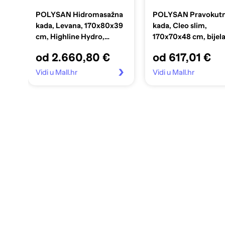
POLYSAN Hidromasažna
POLYSAN Pravokut
kada, Levana, 170x80x39
kada, Cleo slim,
cm, Highline Hydro,
170x70x48 cm, bijel
kromirana, akril, bijela
od 2.660,80 €
od 617,01 €
Vidi u Mall.hr
Vidi u Mall.hr