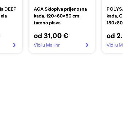
da DEEP
AGA Sklopiva prijenosna
POLYSAN Prav
ela
kada, 120×60×50 cm,
kada, Cascata r
tamno plava
180x80x60 cm, 
kaskada
€
od 31,00 €
od 2.514,1
Vidi u Mall.hr
Vidi u Mall.hr