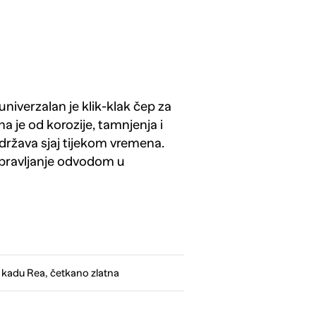
niverzalan je klik-klak čep za
 je od korozije, tamnjenja i
država sjaj tijekom vremena.
pravljanje odvodom u
kadu Rea, četkano zlatna