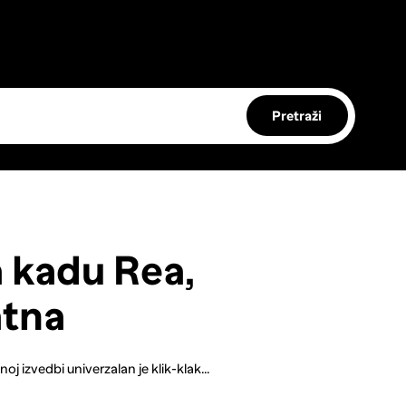
Pretraži
 kadu Rea,
atna
j izvedbi univerzalan je klik-klak...