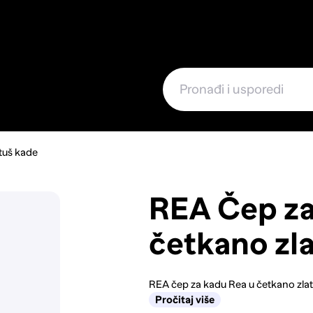
e
 tuš kade
REA Čep za
četkano zl
REA čep za kadu Rea u četkano zlatno
Pročitaj više