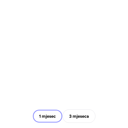
1 mjesec
3 mjeseca