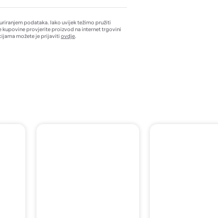
žuriranjem podataka. Iako uvijek težimo pružiti
e kupovine provjerite proizvod na internet trgovini
ijama možete je prijaviti
ovdje
.