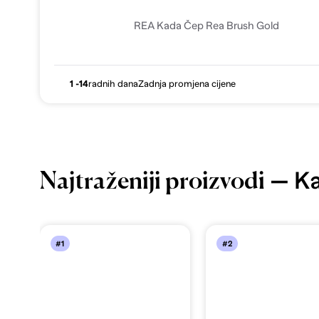
REA Kada Čep Rea Brush Gold
1 -14
radnih dana
Zadnja promjena cijene
— Ka
Najtraženiji proizvodi
#1
#2