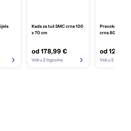
ijela
Kada za tuš SMC crna 100
Pravokutna AB
x 70 cm
crna 80 x 110 
od 178,99 €
od 127,99
Vidi u 2 trgovine
Vidi u 2 trgovin