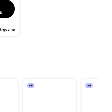
u
 trgovine
#5
#6