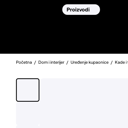
Osiguranja
Proizvodi
Namirnic
Pronađi, usporedi i donesi
najbolju
odluku o kupnji.
Početna
Dom i interijer
Uređenje kupaonice
Kade i