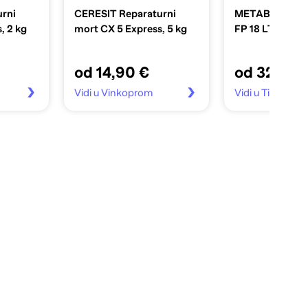
rni
CERESIT Reparaturni
METABO Pištolj
, 2 kg
mort CX 5 Express, 5 kg
FP 18 LTX
od 14,90 €
od 321,90
Vidi u Vinkoprom
Vidi u Tia Mobite