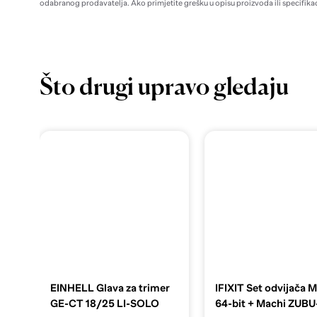
odabranog prodavatelja. Ako primjetite grešku u opisu proizvoda ili specifikac
Što drugi upravo gledaju
EINHELL Glava za trimer
IFIXIT Set odvijača 
GE-CT 18/25 LI-SOLO
64-bit + Machi ZUB