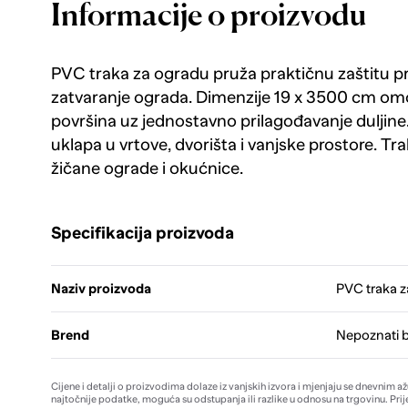
Informacije o proizvodu
PVC traka za ogradu pruža praktičnu zaštitu pr
zatvaranje ograda. Dimenzije 19 x 3500 cm om
površina uz jednostavno prilagođavanje duljine
uklapa u vrtove, dvorišta i vanjske prostore. Tra
žičane ograde i okućnice.
Specifikacija proizvoda
Naziv proizvoda
PVC traka z
Brend
Nepoznati 
Cijene i detalji o proizvodima dolaze iz vanjskih izvora i mjenjaju se dnevnim a
najtočnije podatke, moguća su odstupanja ili razlike u odnosu na trgovinu. Prij