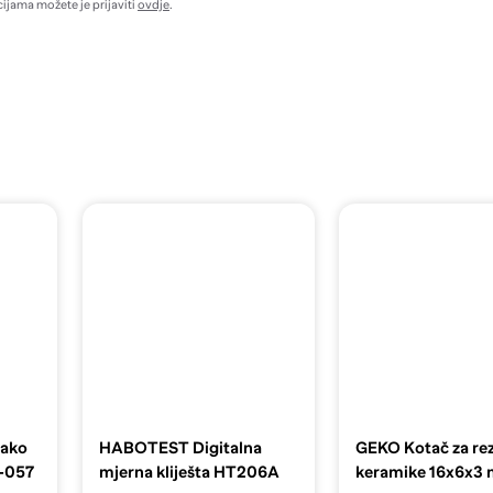
ijama možete je prijaviti
ovdje
.
Mako
HABOTEST Digitalna
GEKO Kotač za re
U-057
mjerna kliješta HT206A
keramike 16x6x3