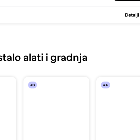
Detalji
alo alati i gradnja
#3
#4