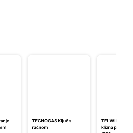
zanje
TECNOGAS Ključ s
TELWIN Alumin
 mm
račnom
klizna platform