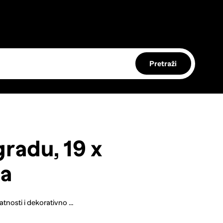
Pretraži
radu, 19 x
na
tnosti i dekorativno ...