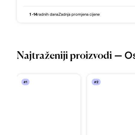
1 -14
radnih dana
Zadnja promjena cijene
— Ost
Najtraženiji proizvodi
#1
#2