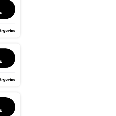
u
 trgovine
u
 trgovine
u