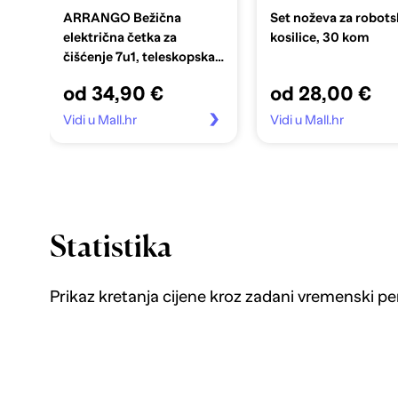
ARRANGO Bežična
Set noževa za robots
električna četka za
kosilice, 30 kom
čišćenje 7u1, teleskopska
drška 120 cm
od 34,90 €
od 28,00 €
Vidi u Mall.hr
Vidi u Mall.hr
Statistika
Prikaz kretanja cijene kroz zadani vremenski pe