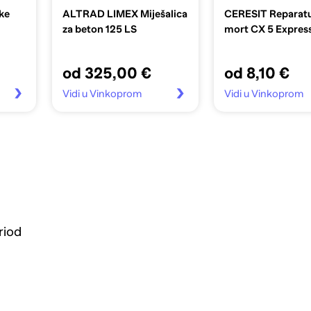
ke
ALTRAD LIMEX Miješalica
CERESIT Reparatu
za beton 125 LS
mort CX 5 Express
od 325,00 €
od 8,10 €
Vidi u Vinkoprom
Vidi u Vinkoprom
riod