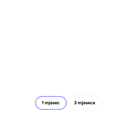
1 mjesec
3 mjeseca