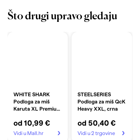
Što drugi upravo gledaju
WHITE SHARK
STEELSERIES
Podloga za miš
Podloga za miš QcK
Karuta XL Premium
Heavy XXL, crna
Line, crna
od 10,99 €
od 50,40 €
Vidi u Mall.hr
Vidi u 2 trgovine