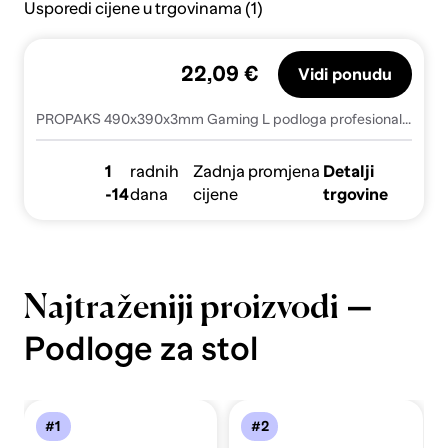
Usporedi cijene u trgovinama (1)
22,09 €
Vidi ponudu
PROPAKS 490x390x3mm Gaming L podloga profesionalna
1
radnih
Zadnja promjena
Detalji
-14
dana
cijene
trgovine
—
Najtraženiji proizvodi
Podloge za stol
#1
#2