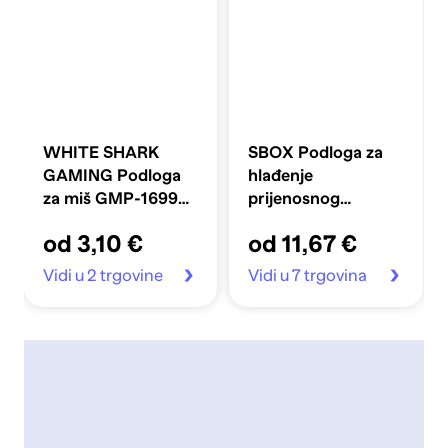
WHITE SHARK
SBOX Podloga za
GAMING Podloga
hlađenje
za miš GMP-1699
prijenosnog
SKYWALKER
računala CP-12 7,3"
od 3,10 €
od 11,67 €
320x250 mm
Vidi u 2 trgovine
Vidi u 7 trgovina