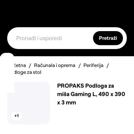
Pretraži
Početna
Računala i oprema
Periferija
Podloge za stol
PROPAKS Podloga za
miša Gaming L, 490 x 390
x 3 mm
+1