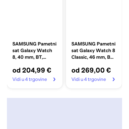
SAMSUNG Pametni
SAMSUNG Pametni
sat Galaxy Watch
sat Galaxy Watch 8
8, 40 mm, BT,
Classic, 46 mm, BT,
tamnosivi (SM-
crni (SM-
od 204,99 €
od 269,00 €
L320NDAAEUE)
L500NZKAEUE)
Vidi u 4 trgovine
Vidi u 4 trgovine