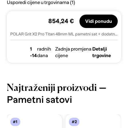
Usporedi cijene u trgovinama (1)
854,24 €
Vidi ponudu
POLAR Grit X2 Pro Titan 48mm ML pametni sat + dodatni remen
1
radnih
Zadnja promjena
Detalji
-14
dana
cijene
trgovine
—
Najtraženiji proizvodi
Pametni satovi
#1
#2