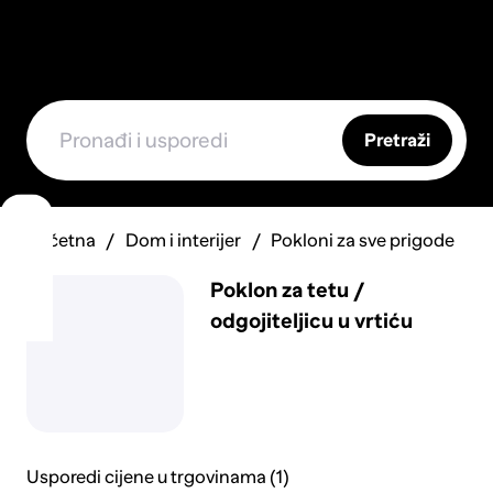
Pretraži
Početna
Dom i interijer
Pokloni za sve prigode
Poklon za tetu /
odgojiteljicu u vrtiću
Usporedi cijene u trgovinama (1)