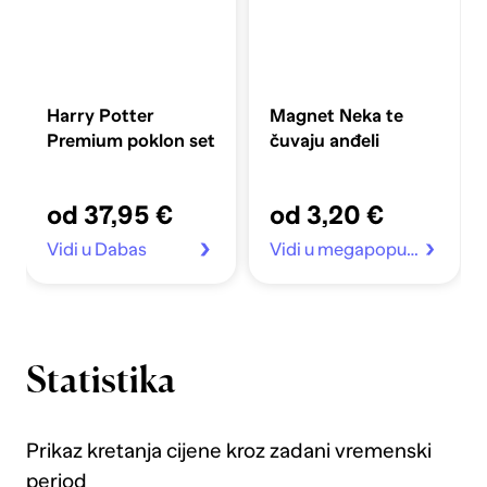
Harry Potter
Magnet Neka te
Premium poklon set
čuvaju anđeli
od 37,95 €
od 3,20 €
Vidi u Dabas
Vidi u megapopust.hr
Statistika
Prikaz kretanja cijene kroz zadani vremenski
period