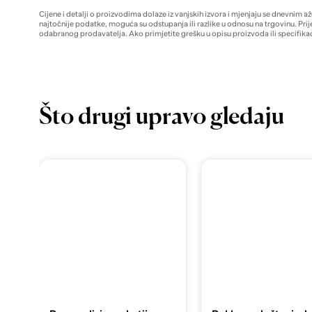
Cijene i detalji o proizvodima dolaze iz vanjskih izvora i mjenjaju se dnevnim a
najtočnije podatke, moguća su odstupanja ili razlike u odnosu na trgovinu. Prij
odabranog prodavatelja. Ako primjetite grešku u opisu proizvoda ili specifikac
Što drugi upravo gledaju