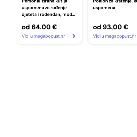
Personalizirana kutija
Poklon za krštenje, k
uspomena za rođenje
uspomena
djeteta i rođendan, model
10
od 64,00 €
od 93,00 €
Vidi u megapopust.hr
Vidi u megapopust.hr