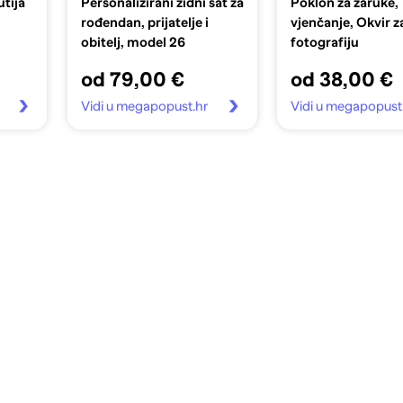
utija
Personalizirani zidni sat za
Poklon za zaruke,
rođendan, prijatelje i
vjenčanje, Okvir z
obitelj, model 26
fotografiju
od 79,00 €
od 38,00 €
Vidi u megapopust.hr
Vidi u megapopust