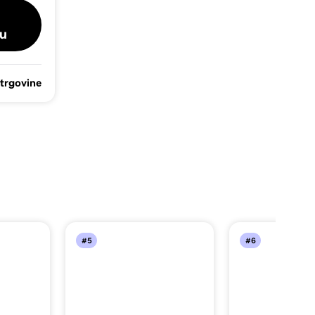
u
 trgovine
#5
#6