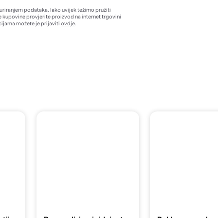
žuriranjem podataka. Iako uvijek težimo pružiti
e kupovine provjerite proizvod na internet trgovini
ijama možete je prijaviti
ovdje
.