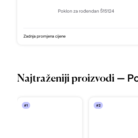
Poklon za rođendan Š15124
Zadnja promjena cijene
— Po
Najtraženiji proizvodi
#1
#2