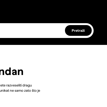
Pretraži
endan
ćete razveseliti dragu
unikat ne samo zato što je