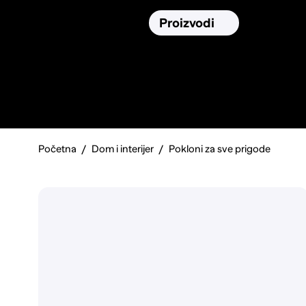
Osiguranja
Proizvodi
Namirnic
Pronađi, usporedi i donesi
najbolju
odluku o kupnji.
Početna
Dom i interijer
Pokloni za sve prigode