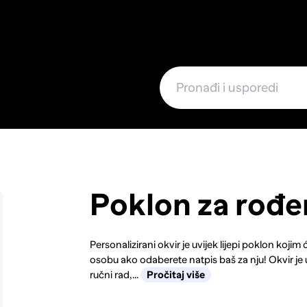
e
Poklon za rođ
Personalizirani okvir je uvijek lijepi poklon kojim 
osobu ako odaberete natpis baš za nju! Okvir je 
ručni rad,...
Pročitaj više