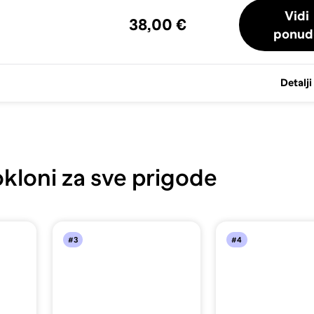
Vidi
38,00 €
ponud
Detalji
kloni za sve prigode
#3
#4