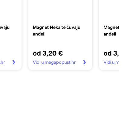
uvaju
Magnet Neka te čuvaju
Magnet Neka te
anđeli
anđeli
od 3,20 €
od 3,20 €
.hr
Vidi u megapopust.hr
Vidi u megapopu