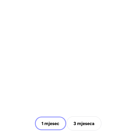
1 mjesec
3 mjeseca