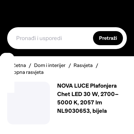
Pretraži
Početna
Dom i interijer
Rasvjeta
Stropna rasvjeta
NOVA LUCE Plafonjera
Chet LED 30 W, 2700–
5000 K, 2057 lm
NL9030653, bijela