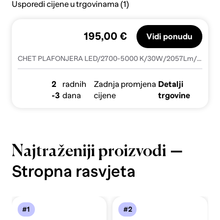
Usporedi cijene u trgovinama (1)
195,00 €
Vidi ponudu
CHET PLAFONJERA LED/2700-5000 K/30W/2057Lm/BIJELA NL9030653
2
radnih
Zadnja promjena
Detalji
-3
dana
cijene
trgovine
—
Najtraženiji proizvodi
Stropna rasvjeta
#1
#2