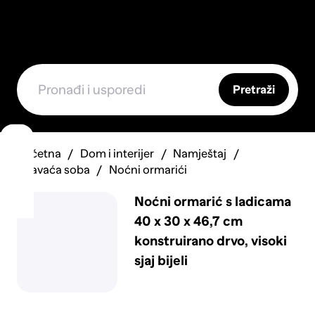
Pretraži
Početna
Dom i interijer
Namještaj
Spavaća soba
Noćni ormarići
Noćni ormarić s ladicama
40 x 30 x 46,7 cm
konstruirano drvo, visoki
sjaj bijeli