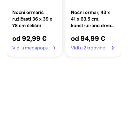
Noćni ormarić
Noćni ormar, 43 x
ružičasti 36 x 39 x
41 x 63,5 cm,
78 cm čelični
konstruirano drvo,
betonsko siva
od 92,99 €
od 94,99 €
Vidi u megapopust.hr
Vidi u 2 trgovine