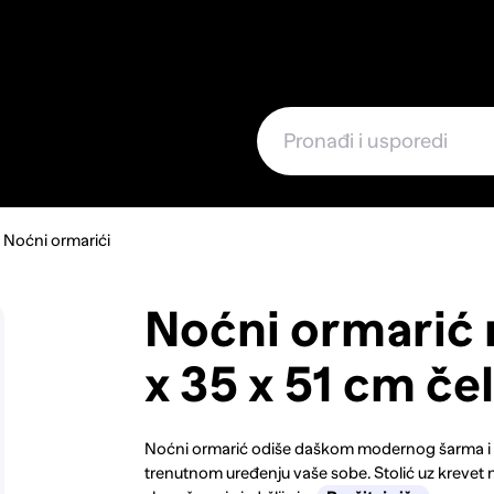
e
Noćni ormarići
Noćni ormarić 
x 35 x 51 cm čel
Noćni ormarić odiše daškom modernog šarma i 
trenutnom uređenju vaše sobe. Stolić uz krevet n