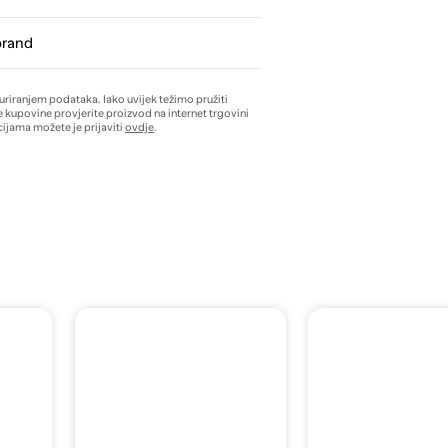
brand
žuriranjem podataka. Iako uvijek težimo pružiti
e kupovine provjerite proizvod na internet trgovini
ijama možete je prijaviti
ovdje
.