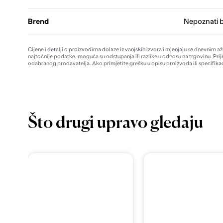
Brend
Nepoznati 
Cijene i detalji o proizvodima dolaze iz vanjskih izvora i mjenjaju se dnevnim a
najtočnije podatke, moguća su odstupanja ili razlike u odnosu na trgovinu. Prij
odabranog prodavatelja. Ako primjetite grešku u opisu proizvoda ili specifikac
Što drugi upravo gledaju