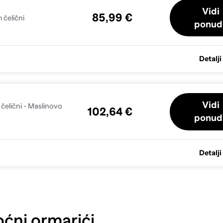
Vidi
85,99 €
 čelični
ponud
Detalji
Vidi
 čelični - Maslinovo
102,64 €
ponud
Detalji
ćni ormarići