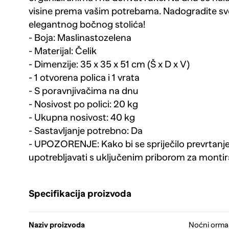
visine prema vašim potrebama. Nadogradite sv
elegantnog bočnog stolića!
- Boja: Maslinastozelena
- Materijal: Čelik
- Dimenzije: 35 x 35 x 51 cm (Š x D x V)
- 1 otvorena polica i 1 vrata
- S poravnjivačima na dnu
- Nosivost po polici: 20 kg
- Ukupna nosivost: 40 kg
- Sastavljanje potrebno: Da
- UPOZORENJE: Kako bi se spriječilo prevrtanj
upotrebljavati s uključenim priborom za montir
Specifikacija proizvoda
Naziv proizvoda
Noćni ormari