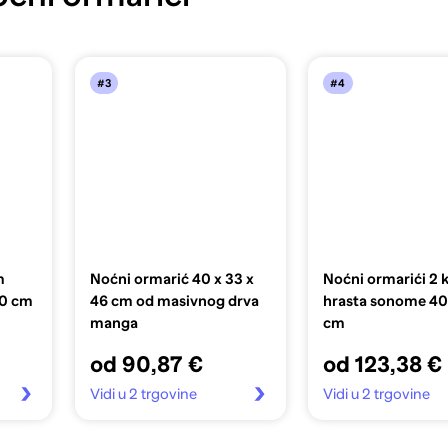
#3
#4
m
Noćni ormarić 40 x 33 x
Noćni ormarići 2
50 cm
46 cm od masivnog drva
hrasta sonome 4
manga
cm
od 90,87 €
od 123,38 €
Vidi u 2 trgovine
Vidi u 2 trgovine