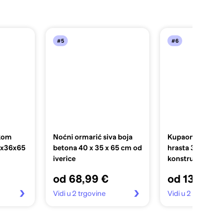
#5
#6
 kom
Noćni ormarić siva boja
Kupaonski orma
0x36x65
betona 40 x 35 x 65 cm od
hrasta 30x30x
iverice
konstruirano d
od 68,99 €
od 131,99 
Vidi u 2 trgovine
Vidi u 2 trgovin