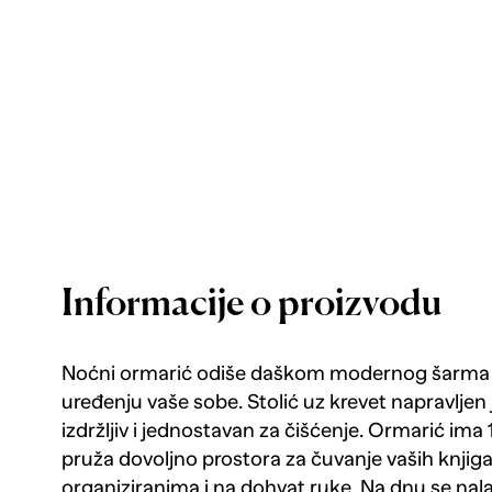
Informacije o proizvodu
Noćni ormarić odiše daškom modernog šarma i
uređenju vaše sobe. Stolić uz krevet napravljen 
izdržljiv i jednostavan za čišćenje. Ormarić ima 1
pruža dovoljno prostora za čuvanje vaših knjiga 
organiziranima i na dohvat ruke. Na dnu se nal