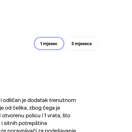
1 mjesec
3 mjeseca
 odličan je dodatak trenutnom
je od čelika, zbog čega je
 otvorenu policu i 1 vrata, što
i sitnih potrepština
aze poravnjivači za podešavanje