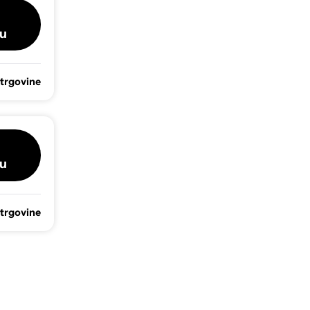
u
 trgovine
u
 trgovine