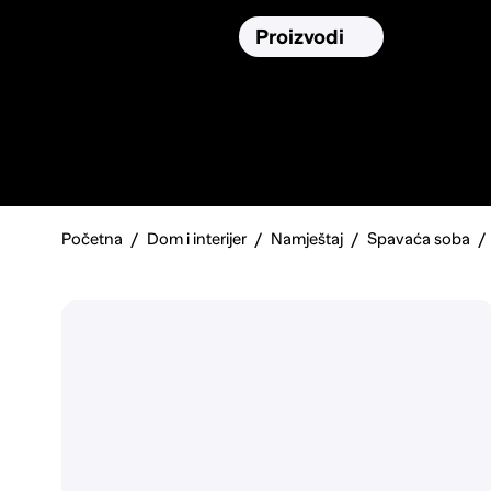
Osiguranja
Proizvodi
Namirnic
Pronađi, usporedi i donesi
najbolju
odluku o kupnji.
Početna
Dom i interijer
Namještaj
Spavaća soba