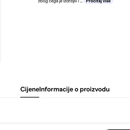
zbog čega je izdržljiv i ...
Pročitaj više
Cijene
Informacije o proizvodu