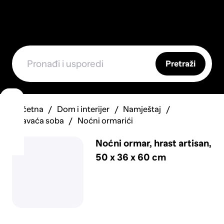
Pretraži
Početna
Dom i interijer
Namještaj
Spavaća soba
Noćni ormarići
Noćni ormar, hrast artisan,
50 x 36 x 60 cm