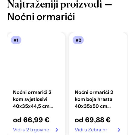
—
Najtraženiji proizvodi
Noćni ormarići
#1
#2
Noćni ormarići 2
Noćni ormarići 2
kom svjetlosivi
kom boja hrasta
40x35x44,5 cm
40x35x50 cm
masivna borovina
konstruirano drvo
od 66,99 €
od 69,88 €
Vidi u 2 trgovine
Vidi u Zebra.hr