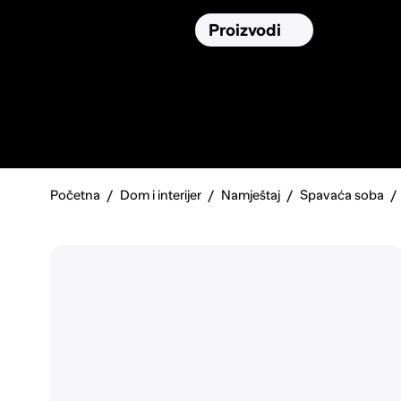
Osiguranja
Proizvodi
Namirnic
Pronađi, usporedi i donesi
najbolju
odluku o kupnji.
Početna
Dom i interijer
Namještaj
Spavaća soba