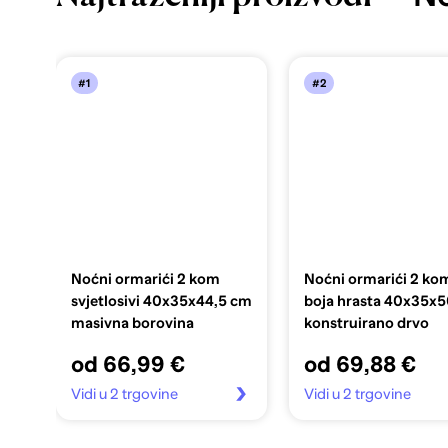
#1
#2
Noćni ormarići 2 kom
Noćni ormarići 2 ko
svjetlosivi 40x35x44,5 cm
boja hrasta 40x35x
masivna borovina
konstruirano drvo
od 66,99 €
od 69,88 €
Vidi u 2 trgovine
Vidi u 2 trgovine