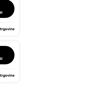
u
 trgovine
u
 trgovine