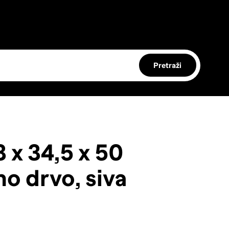
Pretraži
 x 34,5 x 50
o drvo, siva