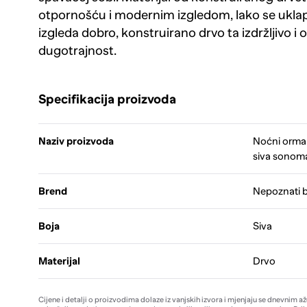
otpornošću i modernim izgledom, lako se uklap
izgleda dobro, konstruirano drvo ta izdržljivo i
dugotrajnost.
Specifikacija proizvoda
Naziv proizvoda
Noćni ormar
siva sonom
Brend
Nepoznati 
Boja
Siva
Materijal
Drvo
Cijene i detalji o proizvodima dolaze iz vanjskih izvora i mjenjaju se dnevnim a