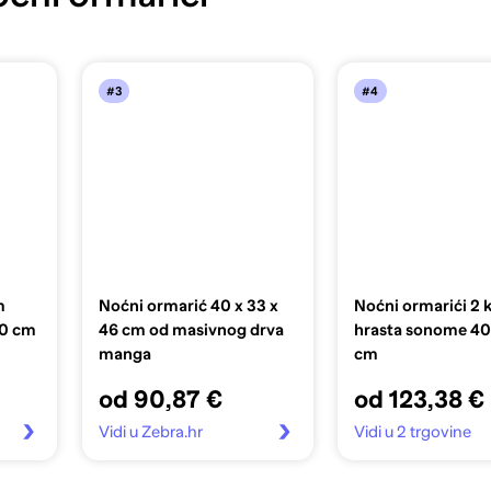
#3
#4
m
Noćni ormarić 40 x 33 x
Noćni ormarići 2
50 cm
46 cm od masivnog drva
hrasta sonome 4
manga
cm
od 90,87 €
od 123,38 €
Vidi u Zebra.hr
Vidi u 2 trgovine