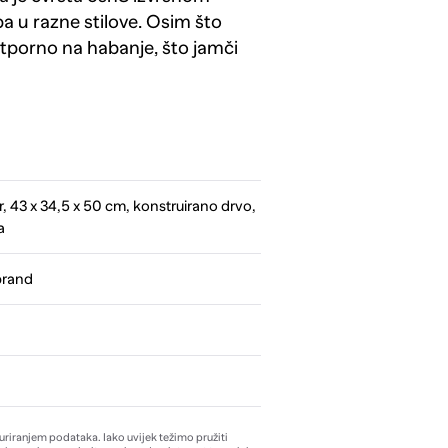
a u razne stilove. Osim što
 otporno na habanje, što jamči
, 43 x 34,5 x 50 cm, konstruirano drvo,
a
brand
žuriranjem podataka. Iako uvijek težimo pružiti