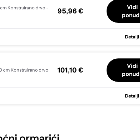
Vidi
 cm Konstruirano drvo -
95,96 €
ponud
Detalji
Vidi
101,10 €
0 cm Konstruirano drvo
ponud
Detalji
ćni ormarići