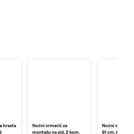
a hrasta
Noćni ormarić za
Noćni ormarić, 
d
montažu na zid, 2 kom,
61 cm, konstrui