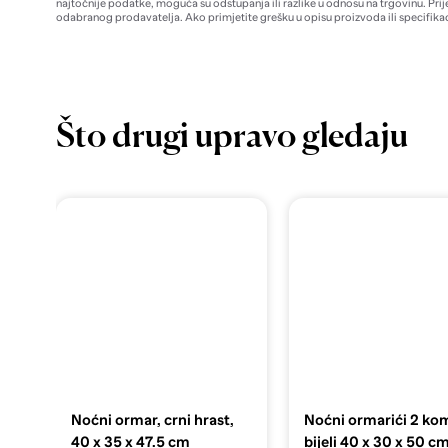
najtočnije podatke, moguća su odstupanja ili razlike u odnosu na trgovinu. Prij
odabranog prodavatelja. Ako primjetite grešku u opisu proizvoda ili specifikac
Što drugi upravo gledaju
Noćni ormar, crni hrast,
Noćni ormarići 2 ko
40 x 35 x 47.5 cm
bijeli 40 x 30 x 50 c