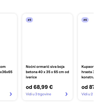
#5
#6
 kom
Noćni ormarić siva boja
Kupaonski orma
0x36x65
betona 40 x 35 x 65 cm od
hrasta 30x30x
iverice
konstruirano d
od 68,99 €
od 87,99 
Vidi u 3 trgovine
Vidi u 2 trgovin