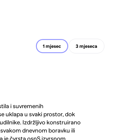
1 mjesec
3 mjeseca
tila i suvremenih
se uklapa u svaki prostor, dok
udilnike. Izdržljivo konstruirano
 u svakom dnevnom boravku ili
ta je čvrsta osnS izvrsnom