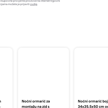
e kupovine provjerite proizvod na internet trgovini
ijama možete je prijaviti
ovdje
.
m
Noćni ormarić za
Noćni ormarić boj
m
montažu na zid s
34x35,5x50 cm o