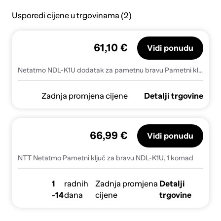
Usporedi cijene u trgovinama (2)
61,10 €
Vidi ponudu
Netatmo NDL-K1U dodatak za pametnu bravu Pametni ključ
Zadnja promjena cijene
Detalji trgovine
66,99 €
Vidi ponudu
NTT Netatmo Pametni ključ za bravu NDL-K1U, 1 komad
1
radnih
Zadnja promjena
Detalji
-14
dana
cijene
trgovine