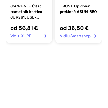
J5CREATE Čitač
TRUST Up down
pametnih kartica
prekidač ASUN-650
JUR261, USB-
A/USB-C, crni
od 56,81 €
od 36,50 €
Vidi u XUPE
Vidi u Smartshop