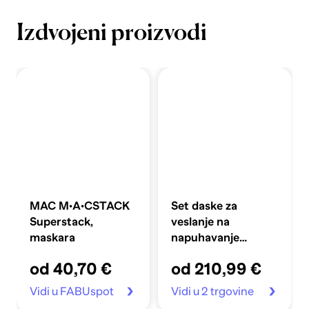
Izdvojeni proizvodi
MAC M·A·CSTACK
Set daske za
Superstack,
veslanje na
maskara
napuhavanje
360x81x10 cm,
od 40,70 €
od 210,99 €
plavi
Vidi u FABUspot
Vidi u 2 trgovine