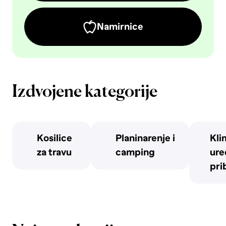
Namirnice
Izdvojene kategorije
Kosilice
Planinarenje i
Kli
za travu
camping
uređ
pri