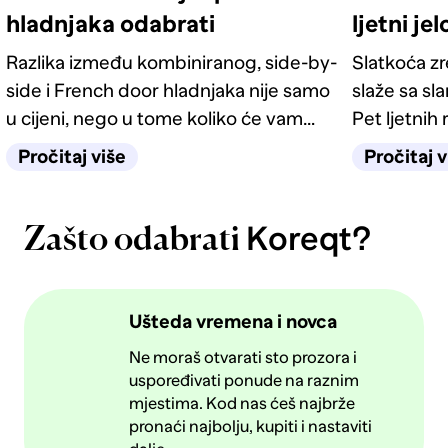
hladnjaka odabrati
ljetni je
Razlika između kombiniranog, side-by-
Slatkoća z
side i French door hladnjaka nije samo
slaže sa sl
u cijeni, nego u tome koliko će vam
Pet ljetnih 
život u kuhinji biti jednostavan
kategorije 
Pročitaj više
Pročitaj v
sljedećih deset godina.
Koreqt?
Zašto odabrati
Ušteda vremena i novca
Ne moraš otvarati sto prozora i
uspoređivati ponude na raznim
mjestima. Kod nas ćeš najbrže
pronaći najbolju, kupiti i nastaviti