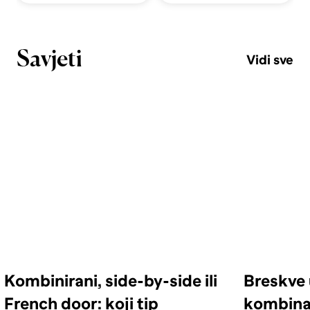
Savjeti
Vidi sve
Kombinirani, side-by-side ili
Breskve 
French door: koji tip
kombinac