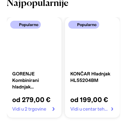
Najpopularnije
Popularno
Popularno
GORENJE
KONČAR Hladnjak
Kombinirani
HL55204BM
hladnjak
FLRK14EPS4
od 279,00 €
od 199,00 €
Vidi u 2 trgovine
Vidi u centar tehnike